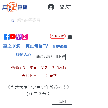
登入
奉獻支持
靈之水滴
真証傳播TV
合辦聚會
經動人心
舞台台板租用服務
認識我們
家書。分享
你的支持
表格下載
售賣點
《永善大講堂之青少年教養指南》
(7) 男女有別
返回