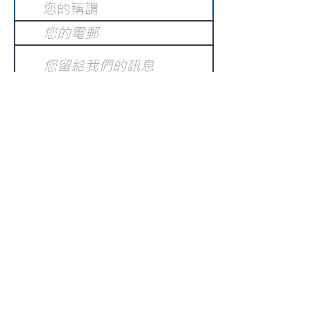
提交
訂閱電子報
：
請電郵至
或填寫訂閱電郵
info@gnci.org.hk
>
Copyright © 2021 GoodNews
Communication International Ltd 真証傳