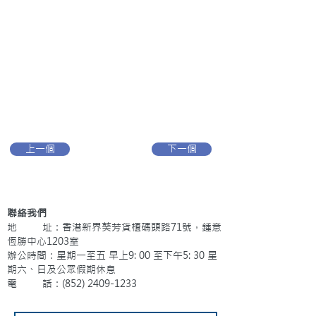
上一個
下一個
聯絡我們
地 址：香港新界葵芳貨櫃碼頭路71號，鍾意
恆勝中心1203室
辦公時間：星期一至五 早上9: 00 至下午5: 30 星
期六、日及公眾假期休息
電 話：(852)
2409-1233