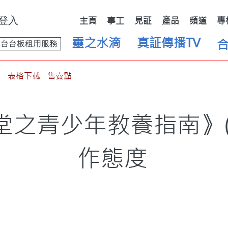
登入
主頁
事工
見証
產品
頻道
專
靈之水滴
真証傳播TV
舞台台板租用服務
表格下載
售賣點
之青少年教養指南》(6
作態度