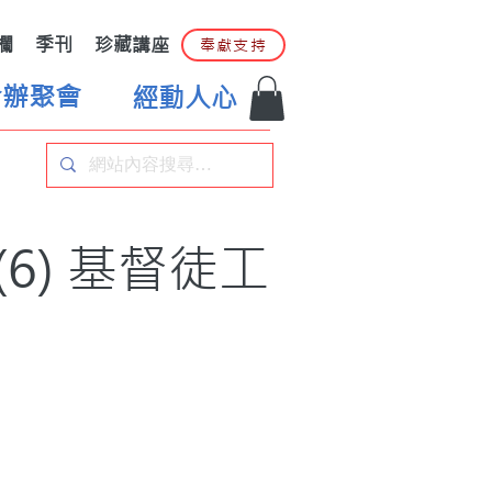
欄
季刊
珍藏講座
奉獻支持
合辦聚會
經動人心
) 基督徒工