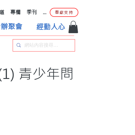
道
專欄
季刊
...
奉獻支持
合辦聚會
經動人心
) 青少年問