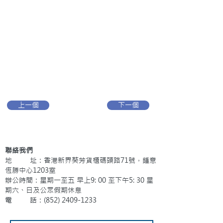
上一個
下一個
聯絡我們
地 址：香港新界葵芳貨櫃碼頭路71號，鍾意
恆勝中心1203室
辦公時間：星期一至五 早上9: 00 至下午5: 30 星
期六、日及公眾假期休息
電 話：(852)
2409-1233