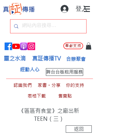
登入
奉獻支持
靈之水滴
真証傳播TV
合辦聚會
經動人心
舞台台板租用服務
認識我們
家書。分享
你的支持
表格下載
售賣點
《區區有食堂》之廠出新
TEEN（三）
返回