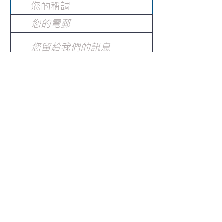
提交
訂閱電子報
：
請電郵至
或填寫訂閱電郵
info@gnci.org.hk
>
Copyright © 2021 GoodNews
Communication International Ltd 真証傳