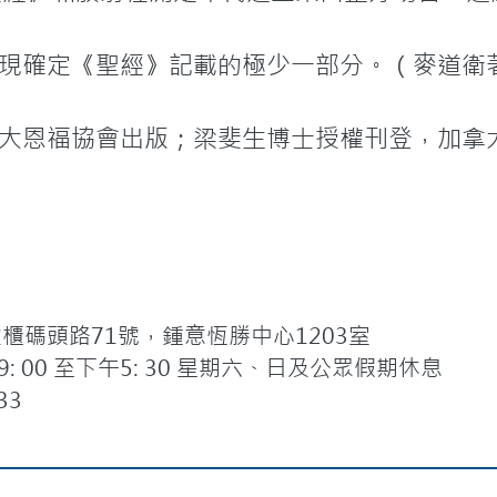
現確定《聖經》記載的極少一部分。（麥道衛
大恩福協會出版；梁斐生博士授權刊登，加拿
碼頭路71號，鍾意恆勝中心1203室
 00 至下午5: 30 星期六、日及公眾假期休息
33