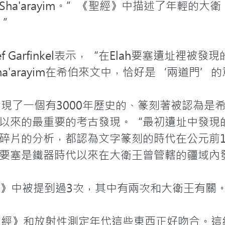
a'arayim。”《聖經》中描述了年輕的大衛，“
”

f Garfinkel表示，“在Elah要塞遺址裡
而Sha'arayim在希伯來文中，恰好是‘兩道門’的
kel發現了一個有3000年歷史的、篆刻著被認為
以來的最重要的考古發現。“最初遺址中發現的
碎片的分析，都認為文字篆刻的時代在公元前10
要塞是鐵器時代以來在大衛王曾管轄的疆域內發
《聖經》中被提到過3次，其中有兩次和大衛王有關。
理、《聖經》和放射性測定年代這些東西正好吻合。這