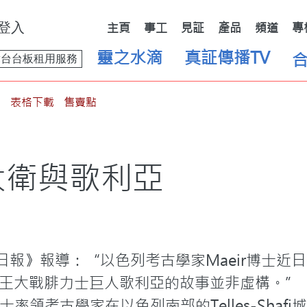
登入
主頁
事工
見証
產品
頻道
專
靈之水滴
真証傳播TV
舞台台板租用服務
表格下載
售賣點
大衛與歌利亞
中國日報》報導：“以色列考古學家Maeir博士
王大戰腓力士巨人歌利亞的故事並非虛構。”
r博士率領考古學家在以色列南部的Telles-Sha