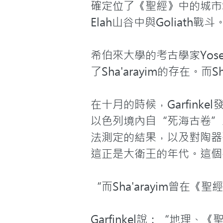
確定位了《聖經》中的城市Sh
Elah山谷中與Goliath戰斗。
希伯來大學的考古學家Yose
了Sha'arayim的存在。
在十月的時候，Garfin
以色列境內自“死海古卷”
法測定的結果，以及對陶器
這正是大衛王的年代。這個
“而Sha'arayim曾在
Garfinkel說：“地