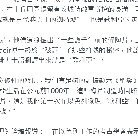
，在土丘周圍還留有攻城時敵軍所挖的壕溝。
hafi城就是古代腓力士的迦特城”，也是歌利亞的家
是，他們還發掘出了一些數千年前的碎陶片，
aeir博士終於“破譯”了這些符號的秘密，他
”用腓力士語翻譯出來就是“歌利亞”。

一個突破性的發現，我們有足夠的証據顯示《聖經
亞生活在公元前1000年，這些陶片制造時間
片。這是我們第一次在以色列發現‘歌利亞’
據。”

華夏地理》論壇報導：“在以色列工作的考古學者