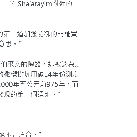
在Sha'arayim附近的
被發現的第二道加強防御的門証實
意思。”

是希伯來文的陶器。這被認為是
橄欖樹坑用碳14年份測定
00年至公元前975年。而
現的第一個遺址。”



絕不是巧合。”
