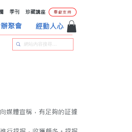
欄
季刊
珍藏講座
奉獻支持
合辦聚會
經動人心
近日向媒體宣稱，有足夠的証據
fi城進行挖掘，收獲頗多。挖掘