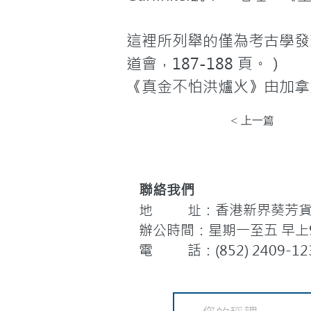
這裡所列舉的僅為考古學發
道會，187-188 頁。）
《真金不怕洪爐火》由加拿
< 上一篇
聯絡我們
地 址：香港新界葵芳貨櫃
辦公時間：星期一至五 早上9:
電 話：(852) 2409-12