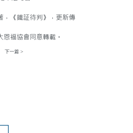
著，《鐵証待判》，更新傳
大恩福協會同意轉載。
下一篇 >