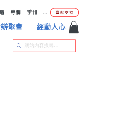
道
專欄
季刊
...
奉獻支持
合辦聚會
經動人心