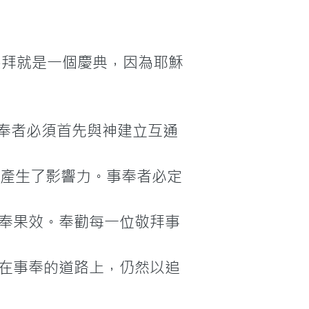
，崇拜就是一個慶典，因為耶穌
拜事奉者必須首先與神建立互通
人，產生了影響力。事奉者必定
的事奉果效。奉勸每一位敬拜事
意，在事奉的道路上，仍然以追