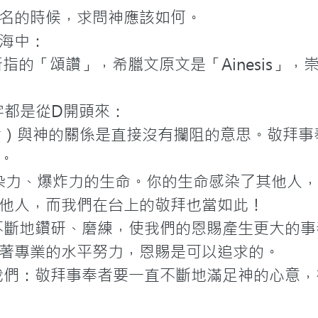
名的時候，求問神應該如何。
海中：
內所指的「頌讚」，希臘文原文是「Ainesis」
字都是從D開頭來：
們（事奉者）與神的關係是直接沒有攔阻的意思。敬
。
一個有感染力、爆炸力的生命。你的生命感染了其他
他人，而我們在台上的敬拜也當如此！
的恩賜上不斷地鑽研、磨練，使我們的恩賜產生更大
著專業的水平努力，恩賜是可以追求的。
心。提醒我們：敬拜事奉者要一直不斷地滿足神的心