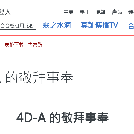
登入
主頁
事工
見証
產品
頻
靈之水滴
真証傳播TV
舞台台板租用服務
表格下載
售賣點
A 的敬拜事奉
4D-A 的敬拜事奉 