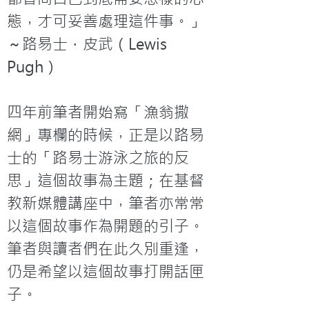
態，才可妥善處理這件事。」
～路易士．皮武（Lewis 
Pugh）

四年前筆者開始寫「漁翁撒
網」專欄的時候，正是以路易
士的「路易士游泳之旅的反
思」這個故事為主題；在基督
教新媒體講座中，筆者亦常常
以這個故事作為開題的引子。
筆者與讀者們在此久別重逢，
仍是希望以這個故事打開話匣
子。
