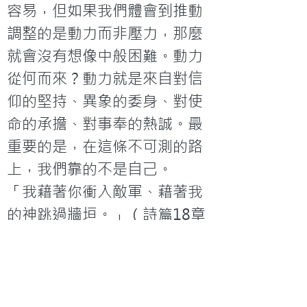
容易，但如果我們體會到推動
調整的是動力而非壓力，那麼
就會沒有想像中般困難。動力
從何而來？動力就是來自對信
仰的堅持、異象的委身、對使
命的承擔、對事奉的熱誠。最
重要的是，在這條不可測的路
上，我們靠的不是自己。
「我藉著你衝入敵軍、藉著我
的神跳過牆垣。」（詩篇18章
29節）
延伸閱讀
1.
TED Talk：路易士．皮武從