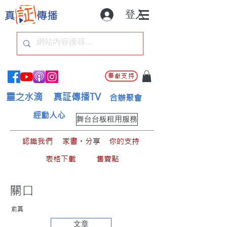
登入
奉獻支持
靈之水滴
真証傳播TV
合辦聚會
經動人心
舞台台板租用服務
認識我們
家書。分享
你的支持
表格下載
售賣點
關口
俞真
文章