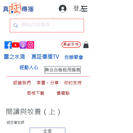
登入
奉獻支持
靈之水滴
真証傳播TV
合辦聚會
經動人心
舞台台板租用服務
認識我們
家書。分享
你的支持
表格下載
售賣點
閱讀與牧養（上）
胡志偉牧師
文章