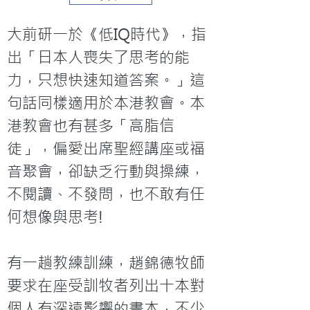
大前研一於《低IQ時代》，指
出「日本人喪失了思考的能
力，只想快速知道答案。」這
句話同樣適用於本港教會。本
港教會也有甚多「高脂信
徒」，偏愛出席聖經講座或福
音聚會，卻缺乏行動與操練，
不閱讀、不發問，也不敢有任
何想像與思考!

有一趟教練訓練，趙錦德牧師
要求在座受訓牧者列出十本對
個人有深遠影響的書本，不少