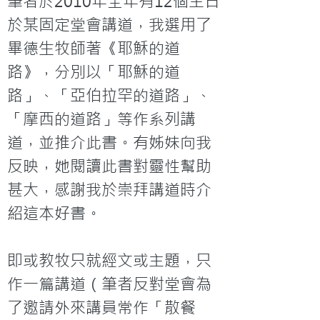
筆者於2010年全年有12個主日
於某固定堂會講道，我選用了
畢德生牧師著《耶穌的道
路》，分別以「耶穌的道
路」、「亞伯拉罕的道路」、
「摩西的道路」等作系列講
道，並推介此書。有姊妹向我
反映，她閱讀此書對靈性幫助
甚大，感謝我於崇拜講道時介
紹這本好書。

即或教牧只就經文或主題，只
作一篇講道（筆者反對堂會為
了邀請外來講員常作「散餐