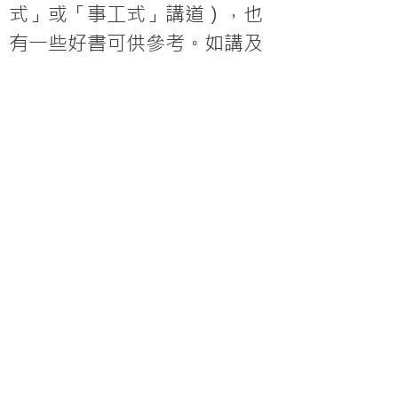
式」或「事工式」講道），也
有一些好書可供參考。如講及
耶穌在海上行走的故事，奧伯
格牧師（John Ortberg）著
《行在水面上》是不容錯過
的，這位門洛帕克長老會的牧
者強於教導，教牧往其堂會網
頁就能從中學習。

教牧甚少靈感源源不斷，筆者
就每年講道的編排，也是如
此。現今信徒多作「慣性宗教
消費者」，我定意宣講的
「道」，不要奉迎或滿足會眾