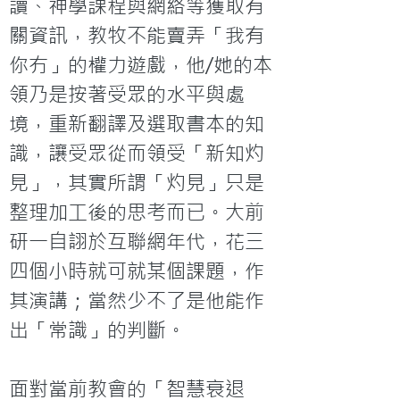
讀、神學課程與網絡等獲取有
關資訊，教牧不能賣弄「我有
你冇」的權力遊戲，他/她的本
領乃是按著受眾的水平與處
境，重新翻譯及選取書本的知
識，讓受眾從而領受「新知灼
見」，其實所謂「灼見」只是
整理加工後的思考而已。大前
研一自詡於互聯網年代，花三
四個小時就可就某個課題，作
其演講；當然少不了是他能作
出「常識」的判斷。

面對當前教會的「智慧衰退