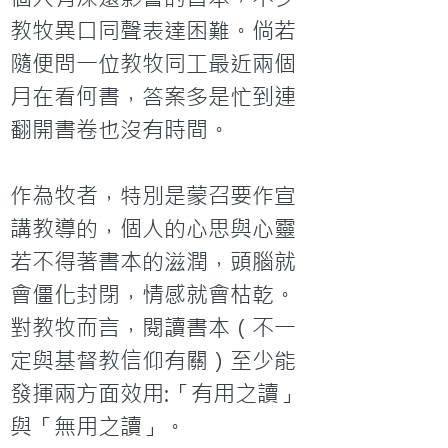
教牧異口同聲表達困難。倘若
隨便問一位教牧同工最近兩個
月在看何書，答案多是忙到連
翻開書卷也沒有時間。

作為牧者，特別是蒙召要作宣
講教導的，個人的心思與心靈
若不得著書本的滋潤，頭腦就
會僵化封閉，情感就會枯乾。
對教牧而言，閱讀書本（不一
定與基督教信仰有關）至少能
發揮兩方面效用:「有用之讀」
與「無用之讀」。