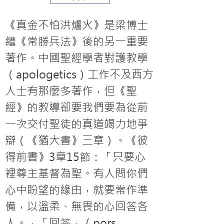
《真金不怕洪爐火》是梁博士
繼《常勝兵法》後的另一重要
著作。中國聖經學者對護教學
（apologetics）工作不及西方
人士有那麼多著作，但《聖
經》的教導卻要我們要為從前
一次交付聖徒的真道竭力地爭
辯（《猶大書》三章）。《彼
得前書》3章15節：「只要心
裡尊主基督為聖。有人問你們
心中盼望的緣由，就要常作準
備，以溫柔、無畏的心回答各
人。」「回答」（pors 