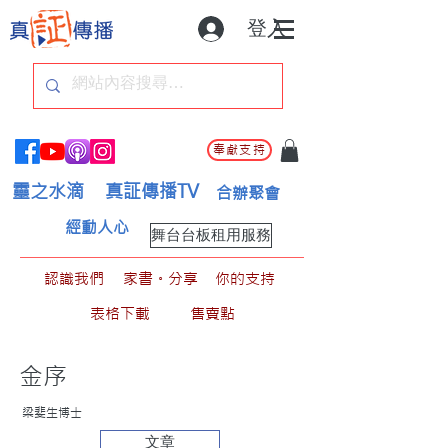
登入
奉獻支持
靈之水滴
真証傳播TV
合辦聚會
經動人心
舞台台板租用服務
認識我們
家書。分享
你的支持
表格下載
售賣點
金序
梁斐生博士
文章