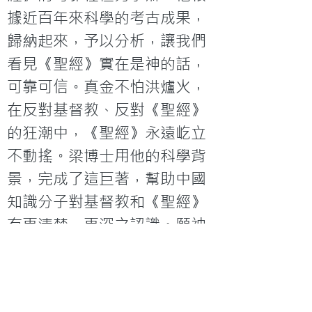
據近百年來科學的考古成果，
歸納起來，予以分析，讓我們
看見《聖經》實在是神的話，
可靠可信。真金不怕洪爐火，
在反對基督教、反對《聖經》
的狂潮中，《聖經》永遠屹立
不動搖。梁博士用他的科學背
景，完成了這巨著，幫助中國
知識分子對基督教和《聖經》
有更清楚、更深之認識。願神
祝福並使用此書。
金新宇 一九九二年八月
< 上一篇
下一篇 >