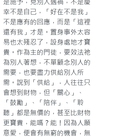
是施予，見別人遇禍，不是慶
幸不是自己，「好在不是我」
不是應有的回應，而是「這裡
還有我」才是。置身事外太容
易也太殘忍了，設身處地才寶
貴。作為主的門徒，要效法祂
為別人著想，不單顧念別人的
需要，也要盡力供給別人所
需。說到「供給」，人往往只
會想到財物，但「關心」、
「鼓勵」、「陪伴」、「聆
聽」都是無價的，甚至比財物
更寶貴，能嗎？能！因為人願
意愛，便會有無窮的機會，無