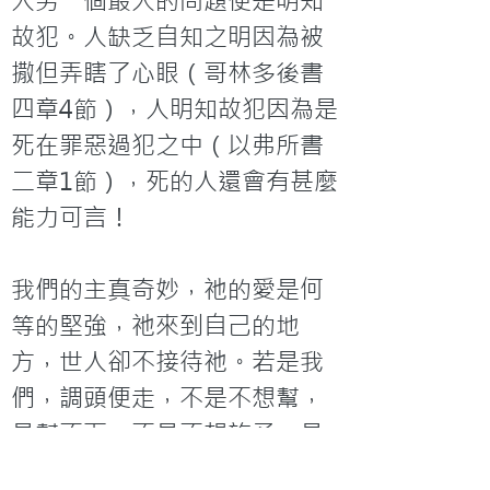
人另一個最大的問題便是明知
故犯。人缺乏自知之明因為被
撒但弄瞎了心眼（哥林多後書
四章4節），人明知故犯因為是
死在罪惡過犯之中（以弗所書
二章1節），死的人還會有甚麼
能力可言！

我們的主真奇妙，祂的愛是何
等的堅強，祂來到自己的地
方，世人卻不接待祂。若是我
們，調頭便走，不是不想幫，
是幫不下；不是不想施予，是
對方不接受，名正言順，鳴鼓