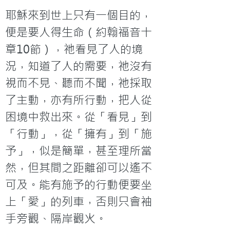
耶穌來到世上只有一個目的，
便是要人得生命（約翰福音十
章10節），祂看見了人的境
況，知道了人的需要，祂沒有
視而不見、聽而不聞，祂採取
了主動，亦有所行動，把人從
困境中救出來。從「看見」到
「行動」，從「擁有」到「施
予」，似是簡單，甚至理所當
然，但其間之距離卻可以遙不
可及。能有施予的行動便要坐
上「愛」的列車，否則只會袖
手旁觀、隔岸觀火。
