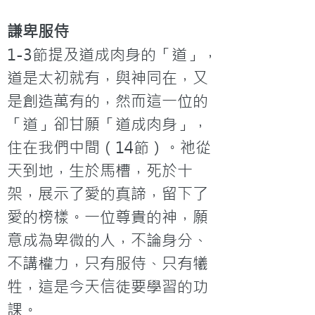
謙卑服侍
1-3節提及道成肉身的「道」，
道是太初就有，與神同在，又
是創造萬有的，然而這一位的
「道」卻甘願「道成肉身」，
住在我們中間（14節）。祂從
天到地，生於馬槽，死於十
架，展示了愛的真諦，留下了
愛的榜樣。一位尊貴的神，願
意成為卑微的人，不論身分、
不講權力，只有服侍、只有犧
牲，這是今天信徒要學習的功
課。
