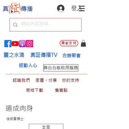
登入
奉獻支持
靈之水滴
真証傳播TV
合辦聚會
經動人心
舞台台板租用服務
認識我們
家書。分享
你的支持
表格下載
售賣點
道成肉身
徐武豪博士
文章