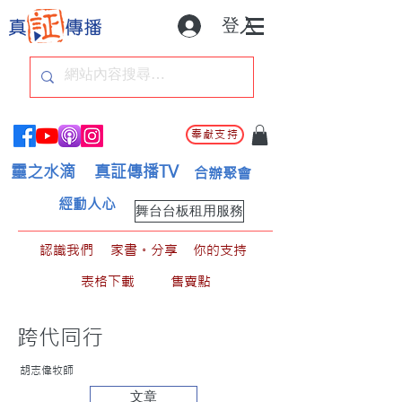
登入
奉獻支持
靈之水滴
真証傳播TV
合辦聚會
經動人心
舞台台板租用服務
認識我們
家書。分享
你的支持
表格下載
售賣點
跨代同行
胡志偉牧師
文章