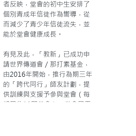
者反映，堂會的初中生安排了
個別青成年信徒作為嚮導，從
而減少了青少年信徒流失，並
能於堂會健康成長。

有見及此，「教新」已成功申
請世界傳道會／那打素基金，
由2016年開始，推行為期三年
的「跨代同行」師友計劃，提
供訓練與支援予參與堂會（每
期只收10間堂會），堂會只需
有至少5位成年信徒參與受訓成
為友師，基本培訓共四課，並
由牧者於堂會物色與配對大專