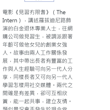
電影《見習冇限耆》（The 
Intern），講述羅拔迪尼路飾
演的白金退休專業人士，往網
購公司做見習生，被調派跟著
年齡可做他女兒的創業女強
人。故事由兩人工作關係發
展，其中帶出長者有豐富的工
作與人生經驗可向另一代人分
享，同樣長者又可向另一代人
學習怎樣用社交媒體。兩代之
間確是有差異，卻可互相欣
賞，能一起共事，建立友情。
類似景況會否發生於現今堂