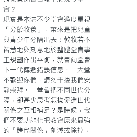
會？
現實是本港不少堂會過度重視
「分齡牧養」，帶來是把兒童
與青少年分隔出去；教牧若不
智慧地與刻意地於整體堂會事
工規劃作出平衡，就會向堂會
下一代傳遞錯誤信息：「大堂
不歡迎你們，請勿干擾我們安
靜崇拜。」堂會把不同世代分
隔，卻甚少思考怎樣促進世代
關係之互相補足？是時候，我
們不要功能化把教會原來最強
的「跨代關係」削減或除掉，