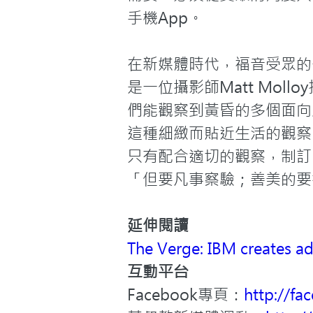
手機App。

在新媒體時代，福音受眾的
是一位攝影師Matt Mo
們能觀察到黃昏的多個面向
這種細緻而貼近生活的觀察
只有配合適切的觀察，制訂
「但要凡事察驗；善美的要
延伸閱讀
The Verge: IBM creates a
互動平台
Facebook專頁：
http://fa