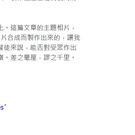
化。這篇文章的主題相片，
昏照片合成而製作出來的，讓我
督徒來說，能否對受眾作出
嶺。差之毫厘，謬之千里。
ies〞