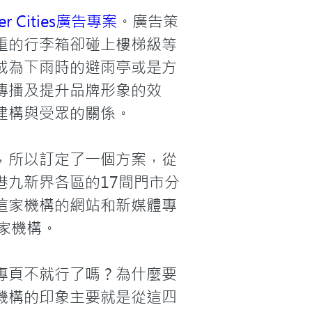
ter Cities廣告專案
。廣告策
重的行李箱卻碰上樓梯級等
成為下雨時的避雨亭或是方
傳播及提升品牌形象的效
構與受眾的關係。

，所以訂定了一個方案，從
九新界各區的17間門市分
這家機構的網站和新媒體專
機構。

專頁不就行了嗎？為什麼要
機構的印象主要就是從這四