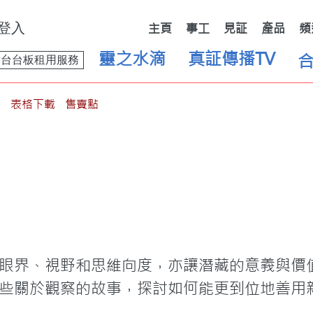
登入
主頁
事工
見証
產品
頻
靈之水滴
真証傳播TV
舞台台板租用服務
表格下載
售賣點
眼界、視野和思維向度，亦讓潛藏的意義與價
些關於觀察的故事，探討如何能更到位地善用新