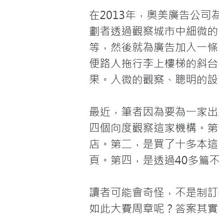
在2013年，奧美廣告公司
劃者透過觀察城市中細微的
等，然後就為廣告加入一條
便路人拖行李上樓梯的斜台
果。入微的觀察、聰明的設
最近，筆者因為要為一家出
四個向度觀察這家機構。第
店。第二，是買了十多本這
頁。第四，是透過40多篇
讀者可能會奇怪，不是制訂
如此大費周章呢？答案其實