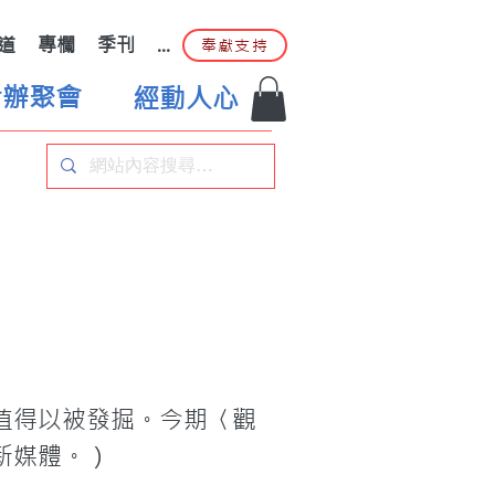
道
專欄
季刊
...
奉獻支持
合辦聚會
經動人心
值得以被發掘。今期〈觀
媒體。）
