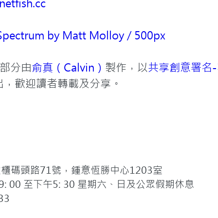
netfish.cc
Spectrum by Matt Molloy / 500px
部分由
俞真（Calvin）
製作，以
共享創意署名-
出，歡迎讀者轉載及分享。
碼頭路71號，鍾意恆勝中心1203室
 00 至下午5: 30 星期六、日及公眾假期休息
33