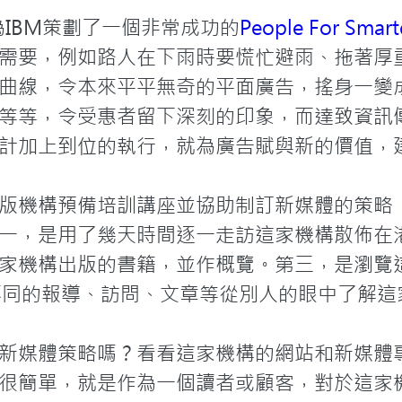
為IBM策劃了一個非常成功的
People For Smar
需要，例如路人在下雨時要慌忙避雨、拖著厚
曲線，令本來平平無奇的平面廣告，搖身一變
等等，令受惠者留下深刻的印象，而達致資訊
計加上到位的執行，就為廣告賦與新的價值，建
版機構預備培訓講座並協助制訂新媒體的策略
一，是用了幾天時間逐一走訪這家機構散佈在港
家機構出版的書籍，並作概覽。第三，是瀏覽
不同的報導、訪問、文章等從別人的眼中了解這家
新媒體策略嗎？看看這家機構的網站和新媒體
很簡單，就是作為一個讀者或顧客，對於這家