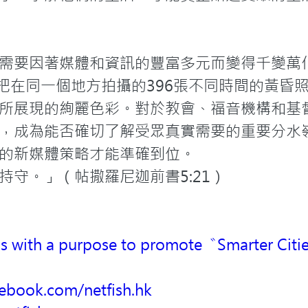
需要因著媒體和資訊的豐富多元而變得千變萬
lloy把在同一個地方拍攝的396張不同時間的黃
所展現的絢麗色彩。對於教會、福音機構和基
，成為能否確切了解受眾真實需要的重要分水
的新媒體策略才能準確到位。
持守。」（帖撒羅尼迦前書5:21）
ds with a purpose to promote〝Smarter Cit
cebook.com/netfish.hk