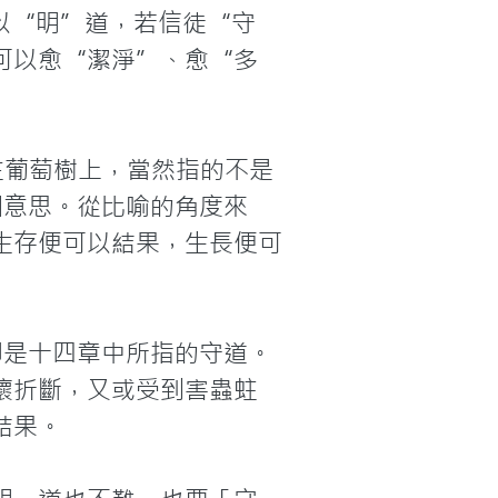
可以“明”道，若信徒“守
可以愈“潔淨”、愈“多
在葡萄樹上，當然指的不是
個意思。從比喻的角度來
生存便可以結果，生長便可
即是十四章中所指的守道。
壞折斷，又或受到害蟲蛀
果。
