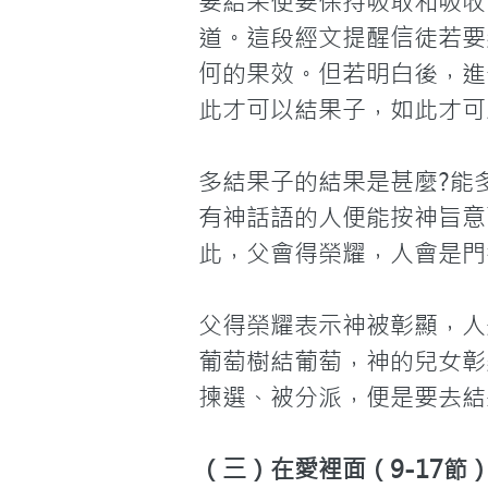
要結果便要保持吸取和吸收
道。這段經文提醒信徒若要
何的果效。但若明白後，進
此才可以結果子，如此才可
多結果子的結果是甚麼?能
有神話語的人便能按神旨意
此，父會得榮耀，人會是門
父得榮耀表示神被彰顯，人
葡萄樹結葡萄，神的兒女彰
揀選、被分派，便是要去結
（三）在愛裡面（9-17節