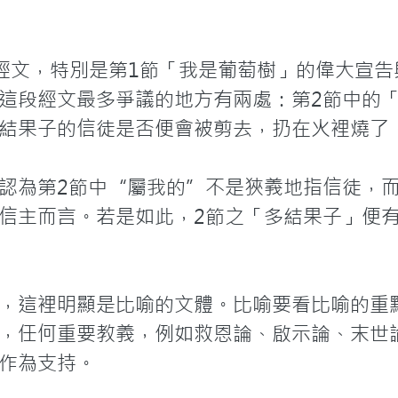
段經文，特別是第1節「我是葡萄樹」的偉大宣告
這段經文最多爭議的地方有兩處：第2節中的「
結果子的信徒是否便會被剪去，扔在火裡燒了，
認為第2節中“屬我的”不是狹義地指信徒，
信主而言。若是如此，2節之「多結果子」便
，這裡明顯是比喻的文體。比喻要看比喻的重
，任何重要教義，例如救恩論、啟示論、末世
作為支持。
