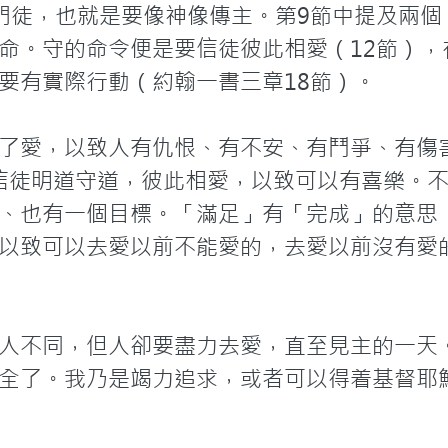
門徒，也就是要像神像傳主。第9節中提及兩個
命。守的命令便是要信徒彼此相愛（12節），
要有實際行動（約翰一書三章18節）。

了愛，以致人有仇恨、有不安、有鬥爭、有傷
信徒明道守道，彼此相愛，以致可以有喜樂。
、也有一個目標。「滿足」有「完成」的意思
以致可以去愛以前不能愛的，去愛以前沒有愛
人不同，但人卻要盡力去愛，直至見主的一天
全了。我乃是竭力追求，或者可以得着基督耶