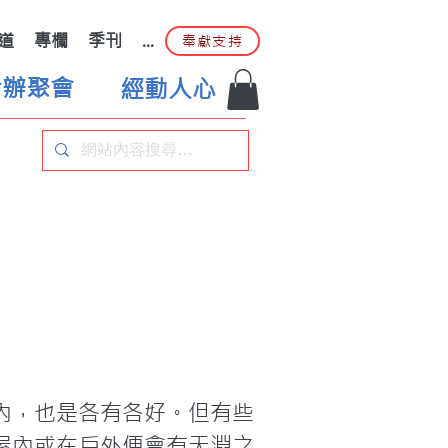
道
專欄
季刊
...
奉獻支持
合辦聚會
經動人心
內，也是各有各好。但有些
屋內或在戶外便會有天淵之