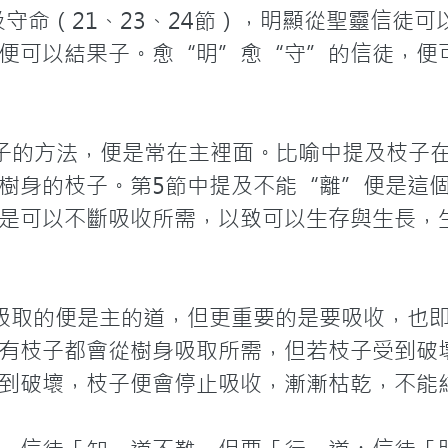
及守命（21、23、24節），明顯從聖靈信徒
便可以結果子。愈“明”愈“守”的信徒，便
果子的方法，便是常在主裡面。比喻中提及枝子
樹身的枝子。第5節中提及不能“離”便是這
是可以不斷吸收所需，以致可以生存與生長，
吸取的便是主的道，但更重要的是要吸收，也
有枝子都會從樹身吸取所需，但若枝子受到破
到破壞，枝子便會停止吸收，漸漸枯乾，不能結