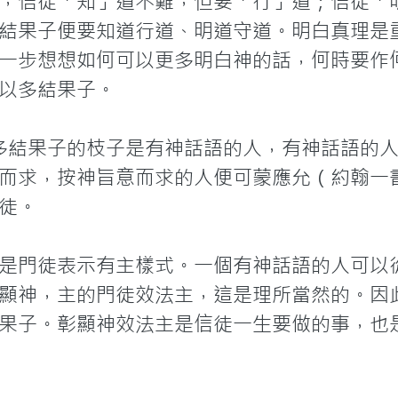
，信徒「知」道不難，但要「行」道；信徒「
結果子便要知道行道、明道守道。明白真理是
一步想想如何可以更多明白神的話，何時要作
以多結果子。

多結果子的枝子是有神話語的人，有神話語的人禱
而求，按神旨意而求的人便可蒙應允（約翰一書五
徒。

是門徒表示有主樣式。一個有神話語的人可以
顯神，主的門徒效法主，這是理所當然的。因此
果子。彰顯神效法主是信徒一生要做的事，也
）