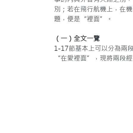
別；若在飛行航機上，在機
題，便是“裡面”。
（一）全文一覽
1-17節基本上可以分為兩
“在愛裡面”，現將兩段經