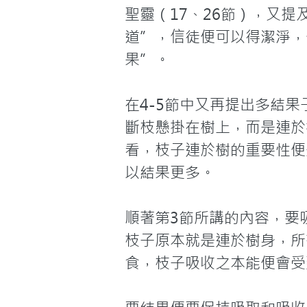
聖靈（17、26節），又提
道”，信徒便可以得潔淨，
果”。

在4-5節中又再提出多結
斷枝懸掛在樹上，而是連於
看，枝子連於樹的重要性便
以結果更多。

順著第3節所講的內容，要
枝子原本就是連於樹身，所
食，枝子吸收之本能便會受