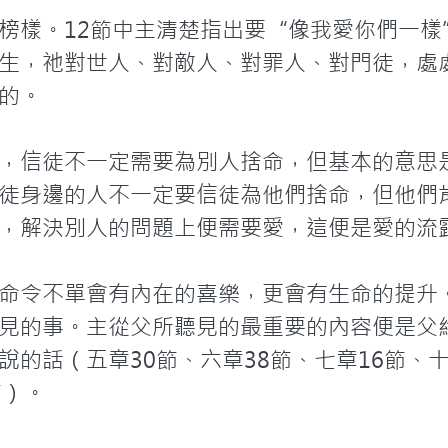
榜樣。12節中主清楚指出要“像我愛你們一樣
生，祂對世人、對敵人、對罪人、對門徒，處
的。

，信徒不一定需要為別人捨命，但基本的意思
徒身邊的人不一定要信徒為他們捨命，但他們
，解決別人的問題上便需要愛，這便是愛的流露
命令不單會有內在的喜樂，更會有生命的提升
見的事。主從父所聽見的最重要的內容便是父
的話（五章30節、六章38節、七章16節、十章
）。
