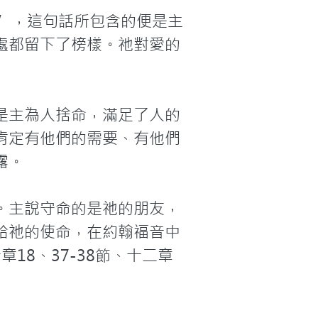
”，這句話所包含的便是主
處都留下了榜樣。祂對愛的
是主為人捨命，滿足了人的
肯定有他們的需要、有他們
。

。主說守命的是祂的朋友，
給祂的使命，在約翰福音中
18、37-38節、十二章