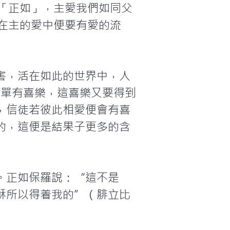
「正如」，主愛我們如同父
在主的愛中便要有愛的流
害，活在如此的世界中，人
不單有喜樂，這喜樂又要得到
，信徒若彼此相愛便會有喜
的，這便是結果子更多的含
。正如保羅說：“這不是
穌所以得着我的”（腓立比