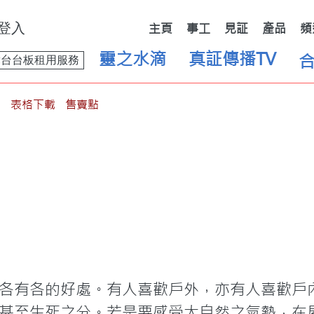
登入
主頁
事工
見証
產品
頻
靈之水滴
真証傳播TV
舞台台板租用服務
表格下載
售賣點
各有各的好處。有人喜歡戶外，亦有人喜歡戶
甚至生死之分。若是要感受大自然之氣勢，在