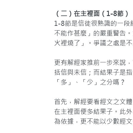
（二）在主裡面（1-8節）
1-8節是信徒很熟識的一
不能作甚麼」的嚴重警告。
火裡燒了」。爭議之處是不
更有解經家推前一步來說，
括信與未信；而結果子是指
「多」、「少」之分嗎？

首先，解經要看經文之文體
在主裡面便多結果子。此外
為依據，更不能以少數經文