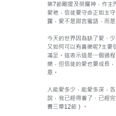
第7節剛提及榮耀神，作主
愛祂，信徒要守命正如主守
露，愛不是甜言蜜語，而是
今天的世界因為缺了愛、少
又如何可以有喜樂呢?主要
滿足。這表示這是一個過程
樂，但信徒的愛也要成長，
意。

人能愛多少，能愛多深，各
說，我已經得着了、已經完
書三章12節）。
