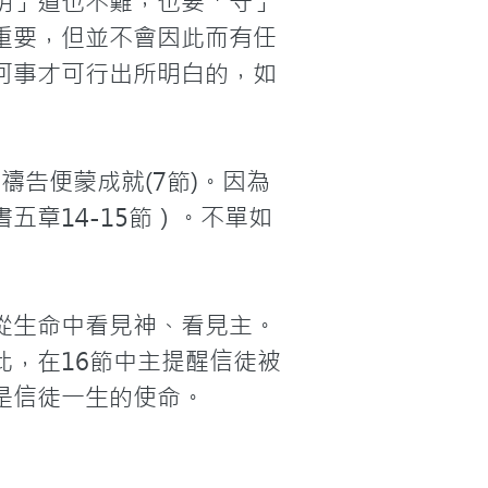
明」道也不難，也要「守」
重要，但並不會因此而有任
何事才可行出所明白的，如
告便蒙成就(7節)。因為
章14-15節）。不單如
從生命中看見神、看見主。
，在16節中主提醒信徒被
是信徒一生的使命。