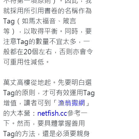
不符第一項原則）。因此，我
就採用所引用書卷的名稱作為
Tag（如馬太福音、箴言
等），以取得平衡。同時，要
注意Tag的數量不宜太多，一
般都在20個左右，否則亦會令
可重用性減低。

萬丈高樓從地起。先要明白選
Tag的原則，才可有效運用Tag
增值，讀者可到「
漁翁撒網
」
的大本營：
netfish.cc
參考一
下。然而，要具體掌握善用
Tag的方法，還是必須要親身