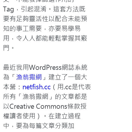
Tag，引起混淆。這套方法既
要有足夠靈活性以配合未能預
知的事工需要，亦要易學易
用，令人人都能輕鬆掌握其竅
門。

最近我用WordPress網誌系統
為「
漁翁撒網
」建立了一個大
本營：
netfish.cc
（用.cc是代表
所有「漁翁撒網」的文章都是
以Creative Commons條款授
權讀者使用）。在建立過程
中，要為每篇文章分類加