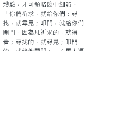
體驗，才可領略箇中細節。
「你們祈求，就給你們；尋
找，就尋見；叩門，就給你們
開門。因為凡祈求的，就得
着；尋找的，就尋見；叩門
的，就給他開門。」（馬太福
音七章7-8節）
延伸閱讀
1.「
漁翁撒網
」的大本營：
netfish.cc
2. 
維基百科：Tag
互動平台
漁翁撒網@真証傳播