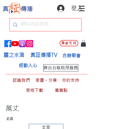
登入
奉獻支持
靈之水滴
真証傳播TV
合辦聚會
經動人心
舞台台板租用服務
認識我們
家書。分享
你的支持
表格下載
售賣點
萬丈
俞真
文章