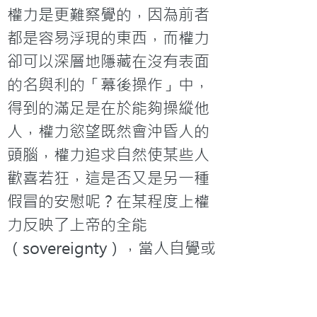
權力是更難察覺的，因為前者
都是容易浮現的東西，而權力
卻可以深層地隱藏在沒有表面
的名與利的「幕後操作」中，
得到的滿足是在於能夠操縱他
人，權力慾望既然會沖昏人的
頭腦，權力追求自然使某些人
歡喜若狂，這是否又是另一種
假冒的安慰呢？在某程度上權
力反映了上帝的全能
（sovereignty），當人自覺或
不自覺追求權力時就是掉入自
認為神的試探中，「越位」不