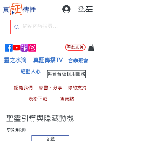
登入
奉獻支持
靈之水滴
真証傳播TV
合辦聚會
經動人心
舞台台板租用服務
認識我們
家書。分享
你的支持
表格下載
售賣點
聖靈引導與隱藏動機
李錦綸牧師
文章