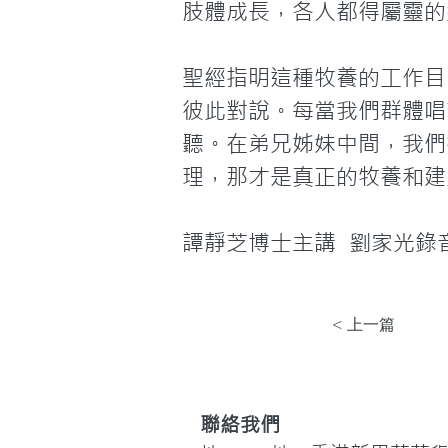
肢體成長，各人都得屬靈的
聖經指明這種牧養的工作目
彼此對說。每當我們群體唱
聽。在弟兄姊妹中間，我們
理，那才是真正的牧養和建
譚靜芝博士主講
 劉家光錄
< 上一篇
聯絡我們