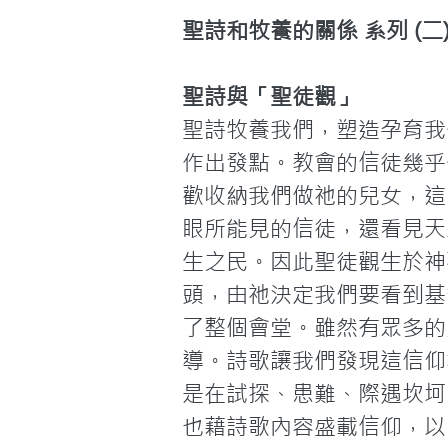
聖詩和牧養的關係 系列 (二
聖詩與「聖徒觀」
聖詩牧養我們，塑造孕育我
作出發點。教會的信徒幾乎
歡收納我們做祂的兒女，這
眼所能見的信徒，還看見天
生之民。因此聖徒觀生於神
頭，由祂決定我們要看到基
了整個會堂。雖然有眾多的
導。詩歌讓我們發現這信仰
是在試探、患難、際遇坎坷
也藉詩歌內容盛載信仰，以