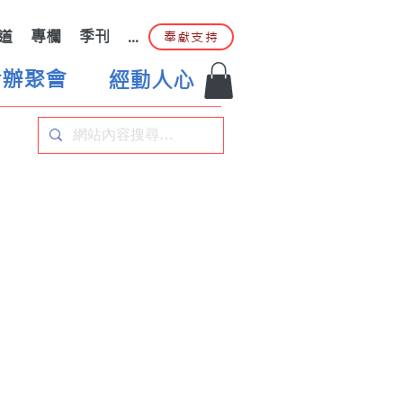
道
專欄
季刊
...
奉獻支持
合辦聚會
經動人心
)