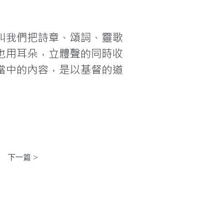
叫我們把詩章、頌詞、靈歌
也用耳朵，立體聲的同時收
當中的內容，是以基督的道
下一篇 >