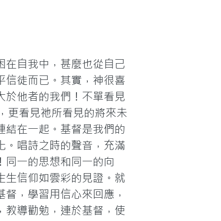
困在自我中，甚麼也從自己
平信徒而已。其實，神很喜
大於他者的我們！不單看見
，更看見祂所看見的將來未
連結在一起。基督是我們的
化。唱詩之時的聲音，充滿
！同一的思想和同一的向
生生信仰如雲彩的見證。就
基督，學習用信心來回應，
，教導勸勉，連於基督，使