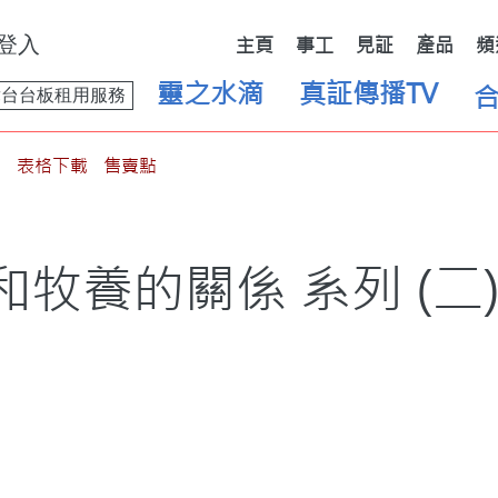
登入
主頁
事工
見証
產品
頻
靈之水滴
真証傳播TV
舞台台板租用服務
表格下載
售賣點
和牧養的關係 系列 (二