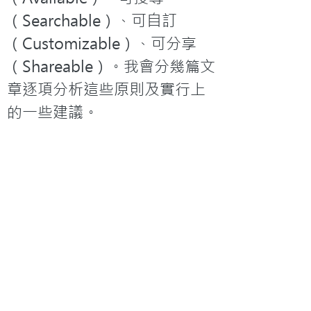
（Searchable）、可自訂
（Customizable）、可分享
（Shareable）。我會分幾篇文
章逐項分析這些原則及實行上
的一些建議。
「他們吃飽了，耶穌對門徒
說：『把剩下的零碎收拾起
來，免得有糟蹋的。』」（約
翰福音六章12節）
延伸閱讀
1. 
香港教會更新運動「2009香
港教會普查」