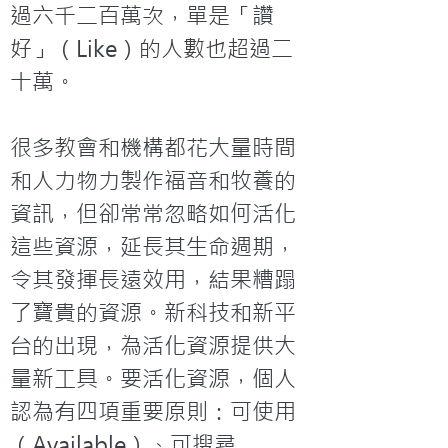
過六千二百萬次，單是「讚
好」（Like）的人數也超過二
十萬。

很多教會和機構都花大量時間
和人力物力製作福音和牧養的
資訊，但卻常常忽略如何活化
這些資源，延長其生命週期，
令其發揮長遠效用，結果糟蹋
了寶貴的資源。新科技和新平
台的出現，為活化資源提供大
量新工具。要活化資源，個人
認為有四項重要原則：可使用
（Available）、可搜尋