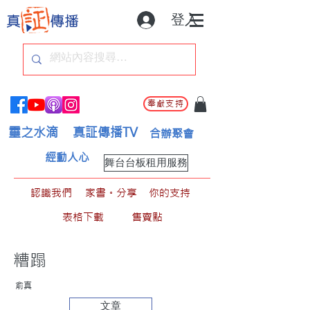
登入
奉獻支持
靈之水滴
真証傳播TV
合辦聚會
經動人心
舞台台板租用服務
認識我們
家書。分享
你的支持
表格下載
售賣點
糟蹋
俞真
文章