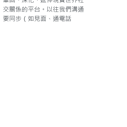
鞏固、深化、延伸現實世界社
交關係的平台。以往我們溝通
要同步（如見面、通電話
等），但因時間有限，空閒時
間亦不一，所以生活節奏反而
容易脫節。社交媒體以非同步
的方式補足我們的溝通，反而
令我們彼此之間的生活聯繫更
緊密。因此，社交媒體為我們
提供了廣大的空間把福音和牧
養資訊傳揚出去，只要以真誠
的態度貫徹始終地作生命見
証，信仰帶來的生命轉變自會
展現上帝的榮耀與福音的寶