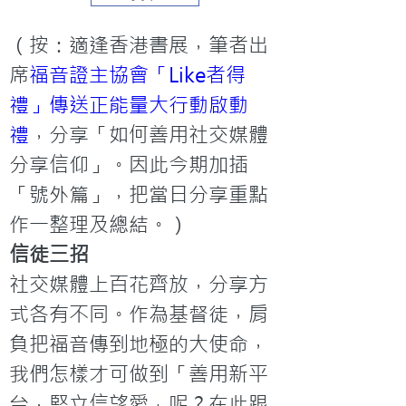
（按：適逢香港書展，筆者出
席
福音證主協會「Like者得
禮」傳送正能量大行動啟動
禮
，分享「如何善用社交媒體
分享信仰」。因此今期加插
「號外篇」，把當日分享重點
作一整理及總結。）
信徒三招
社交媒體上百花齊放，分享方
式各有不同。作為基督徒，肩
負把福音傳到地極的大使命，
我們怎樣才可做到「善用新平
台，堅立信望愛」呢？在此跟