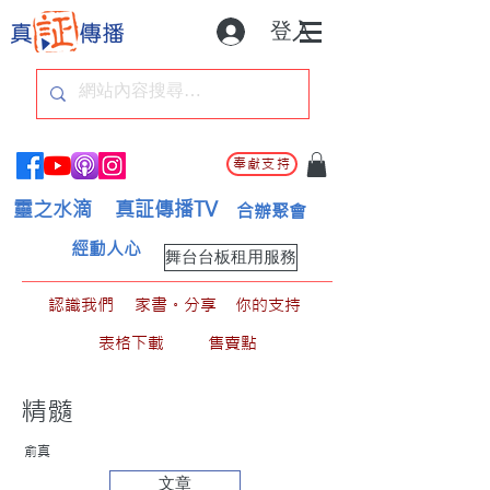
登入
奉獻支持
靈之水滴
真証傳播TV
合辦聚會
經動人心
舞台台板租用服務
認識我們
家書。分享
你的支持
表格下載
售賣點
精髓
俞真
文章