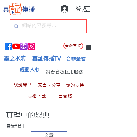
登入
奉獻支持
靈之水滴
真証傳播TV
合辦聚會
經動人心
舞台台板租用服務
認識我們
家書。分享
你的支持
表格下載
售賣點
真理中的恩典
雷競業博士
文章