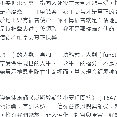
不要追求快樂，指向人死後在天堂才能享受。
是不屬靈」，面帶愁容，為主受苦才是真正的
於地上只有福音使命，你不傳福音就是白佔地
是以神學表述）後領取，我不是那樣滿有使命
信徒不能享受真正快樂！

）的人觀，再加上「功能式」人觀（functio
享受今生現世的人生。「永生」的福分，不是
始展示祂恩典臨在生命裡面。當人現今經歷神
導信徒背誦《威斯敏斯德小要理問答》（164
他爲樂，直到永遠。」信徒各按恩賜與領受，
。惟有我們能於「非人性化」社會與堂會，好