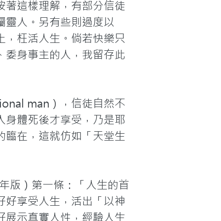
按著這樣理解，有部分信徒
屬靈人。另有些則過度以
土，枉活人生。倘若快樂只
、委身事主的人，我留存此
nal man），信徒自然不
人身體死後才享受，乃是耶
的臨在，這就仿如「天堂生
7年版）第一條：「人生的首
好好享受人生，活出「以神
好展示真實人性，經驗人生