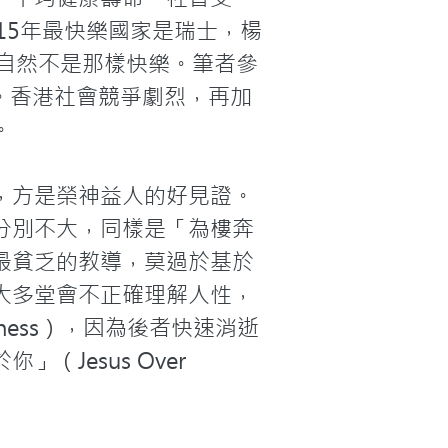
15年最快樂國家是瑞士，楊
自然不是那樣快樂。筆者參
4。香港社會競爭劇烈，再加


，方是榮神益人的好見證。
分別不大，同樣是「為樓奔
最貧乏的教導，莫過於基於
大多堂會不正確理解人性，
ness），因為後者快速消逝
esus Over 