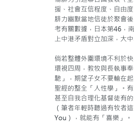
援、社會互信程度、自由度
腓力幽默當地信徒於聚會後
考有關數據，日本第46，南
上中港矛盾對立加深，大中
倘若整體外圍環境不利於快
環視四周，教牧與長執事奉
馳」，期望子女不要輸在起
聖經的整全「人性學」。有
甚至自我合理化基督徒有的是
（筆者年輕時聽過有牧者這樣
You），就能有「喜樂」。
