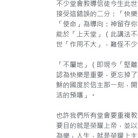
不少堂會教導信徒今生此世
接受這錯誤的二分：「快樂
「使命」為導向：神留存你
能於「上天堂」（此講法不
世「作用不大」，難怪不少
「不屬地」（即現今「堅離地」
認為快樂是重要，更忘掉了
穌的國度於信主那一刻，開
活的預嚐」。

也許我們所有堂會要重複教
要目的就是榮耀上帝，並以
為樂」人生，就是榮耀上主