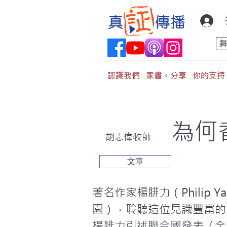
認識我們
家書。分享
你的支持
為何
胡志偉牧師
文章
著名作家楊腓力（Phili
園），聆聽這位見識豐富的智者
楊腓力引述聯合國發表〈全