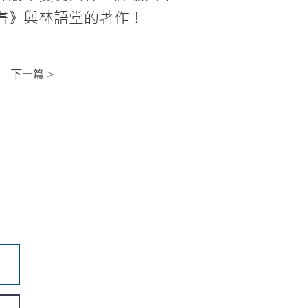
書》與林語堂的著作！
下一篇 >