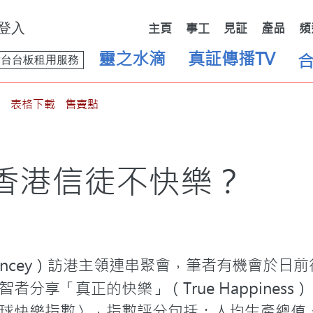
登入
主頁
事工
見証
產品
頻
靈之水滴
真証傳播TV
舞台台板租用服務
表格下載
售賣點
香港信徒不快樂？
p Yancey）訪港主領連串聚會，筆者有機會於
分享「真正的快樂」（True Happiness）
球快樂指數〉，指數評分包括：人均生產總值