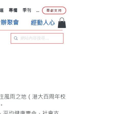
道
專欄
季刊
...
奉獻支持
合辦聚會
經動人心
日前往風雨之地（港大百周年校
。
、平均健康壽命、社會支