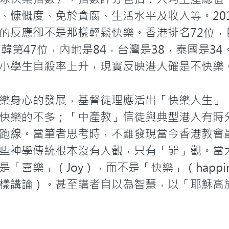
、慷慨度、免於貪腐、生活水平及收入等。20
的反應卻不是那樣輕鬆快樂。香港排名72位，
韓第47位，內地是84，台灣是38，泰國是3
小學生自殺率上升，現實反映港人確是不快樂。
樂身心的發展，基督徒理應活出「快樂人生」
快樂的不多；「中產教」信徒與典型港人有時
跑線。當筆者思考時，不難發現當今香港教會
些神學傳統根本沒有人觀，只有「罪」觀。當
「喜樂」（Joy），而不是「快樂」（happi
講論）。甚至講者自以為智慧，以「耶穌高於你」（J