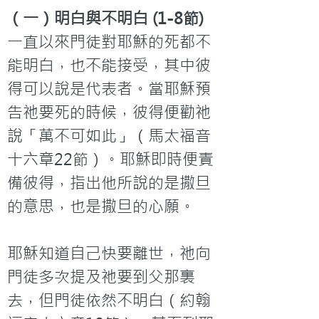
（一）明白與不明白 (1-8節)
一直以來門徒對耶穌的死都不
能明白，也不能接受，其中彼
得可以說是代表者。當耶穌預
告祂要死的時候，彼得便勸祂
說「萬不可如此」（馬太福音
十六章22節）。耶穌即時便責
備彼得，指出他所說的是撒旦
的意思，也是撒旦的心願。

耶穌知道自己快要離世，祂向
門徒多次提及祂要到父那裏
去，但門徒依然不明白（約翰