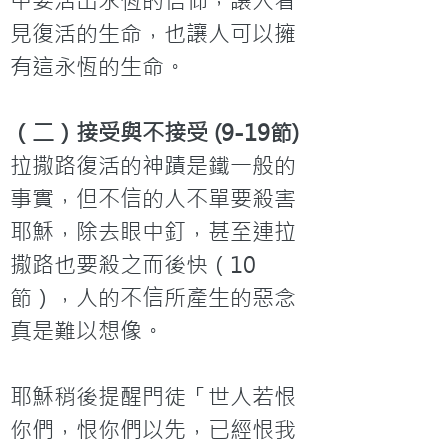
中要活出永恆的信仰，讓人看
見復活的生命，也讓人可以擁
有這永恆的生命。
（二）接受與不接受 (9-19節)
拉撒路復活的神蹟是鐵一般的
事實，但不信的人不單要殺害
耶穌，除去眼中釘，甚至連拉
撒路也要殺之而後快（10
節），人的不信所產生的惡念
真是難以想像。

耶穌稍後提醒門徒「世人若恨
你們，恨你們以先，已經恨我