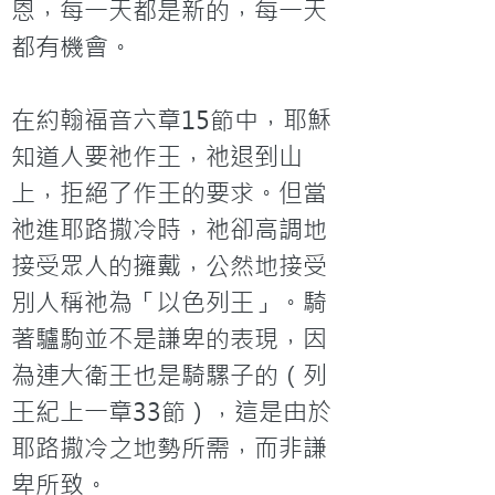
恩，每一天都是新的，每一天
都有機會。

在約翰福音六章15節中，耶穌
知道人要祂作王，祂退到山
上，拒絕了作王的要求。但當
祂進耶路撒冷時，祂卻高調地
接受眾人的擁戴，公然地接受
別人稱祂為「以色列王」。騎
著驢駒並不是謙卑的表現，因
為連大衛王也是騎騾子的（列
王紀上一章33節），這是由於
耶路撒冷之地勢所需，而非謙
卑所致。
