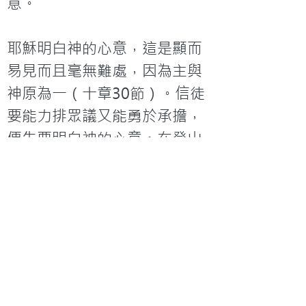
意。

耶穌明白神的心意，這是顯而
易見而且毫無難處，因為主與
神原為一（十章30節）。信徒
要能力排眾議又能勇於承擔，
便先要明白神的心意。在登山
寶訓中耶穌應許清心的人必得
見神（馬太福音五章8節），清
心有心無雜念之意在內，如同
拍照時之聚焦，若不聚焦變會
出現重疊，相片便不清了。又
如雅各書一章8節中指出沒有定
見的人便是心懷二意的人。
