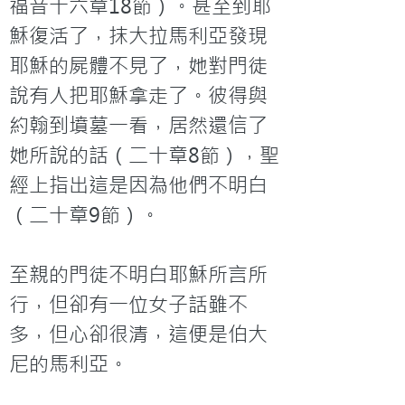
福音十六章18節）。甚至到耶
穌復活了，抹大拉馬利亞發現
耶穌的屍體不見了，她對門徒
說有人把耶穌拿走了。彼得與
約翰到墳墓一看，居然還信了
她所說的話（二十章8節），聖
經上指出這是因為他們不明白
（二十章9節）。

至親的門徒不明白耶穌所言所
行，但卻有一位女子話雖不
多，但心卻很清，這便是伯大
尼的馬利亞。
