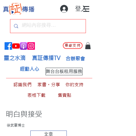
登入
奉獻支持
靈之水滴
真証傳播TV
合辦聚會
經動人心
舞台台板租用服務
認識我們
家書。分享
你的支持
表格下載
售賣點
明白與接受
徐武豪博士
文章