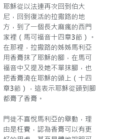
耶穌從以法連再次回到伯大
尼，回到復活的拉撒路的地
方，到了一個長大麻瘋的西門
家裡（馬可福音十四章3節）。
在那裡，拉撒路的姊姊馬利亞
用香膏抹了耶穌的腳，在馬可
福音中又提及她不單抹腳，也
把香膏澆在耶穌的頭上（十四
章3節），這表示耶穌從頭到腳
都膏了香膏。

門徒不喜悅馬利亞的舉動，理
由是枉費，認為香膏可以有更