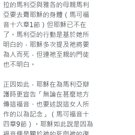
拉的馬利亞與雅各的母親馬利
亞要去膏耶穌的身體（馬可福
音十六章1節）但耶穌已不在
了。馬利亞的行動是基於她所
明白的，耶穌多次提及祂將要
為人而死，但連祂至親的門徒
也不明白。

正因如此，耶穌在為馬利亞辯
護時更宣告「無論在甚麼地方
傳這福音、也要述說這女人所
作的以為記念」（馬可福音十
四章9節）。耶穌如此說是因為
福音便是關於祂的死與祂的復