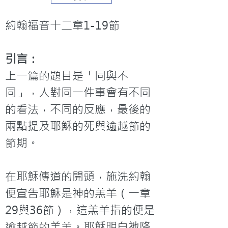
約翰福音十二章1-19節
引言：
上一篇的題目是「同與不
同」，人對同一件事會有不同
的看法，不同的反應，最後的
兩點提及耶穌的死與逾越節的
節期。

在耶穌傳道的開頭，施洗約翰
便宣告耶穌是神的羔羊（一章
29與36節），這羔羊指的便是
逾越節的羔羊。耶穌明白祂降