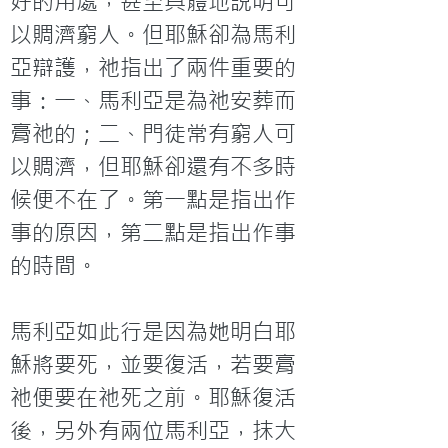
好的用處，甚至具體地說明可
以賙濟窮人。但耶穌卻為馬利
亞辯護，祂指出了兩件重要的
事：一、馬利亞是為祂安葬而
膏祂的；二、門徒常有窮人可
以賙濟，但耶穌卻還有不多時
候便不在了。第一點是指出作
事的原因，第二點是指出作事
的時間。

馬利亞如此行是因為她明白耶
穌將要死，並要復活，若要膏
祂便要在祂死之前。耶穌復活
後，另外有兩位馬利亞，抹大