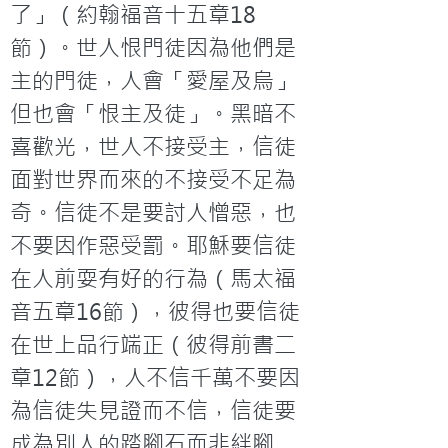
了」（約翰福音十五章18
節）。世人恨門徒因為他們是
主的門徒，人會「愛屋及烏」
但也會「恨主及徒」。黑暗不
喜歡光，世人不接受主，信徒
面對世界而來的不接受不足為
奇。信徒不是要討人憎惡，也
不要因作惡受罰。耶穌要信徒
在人前耍有好的行為（馬太福
音五章16節），彼得也要信徒
在世上品行端正（彼得前書二
章12節），人不信千萬不要因
為信徒失見證而不信，信徒要
成為別人的踏腳石而非絆腳