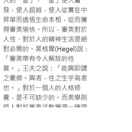
人的「望」，「望」使人奮
發，使人超越，使人從實在中
昇華而透悟生命本相，從而獲
得審美愉快。所以，審美對於
人性、對於人的精神生活是絕
對必需的。黑格爾(Hegel)說：
「審美帶有令人解放的性
質。」王夫之說：「能興即謂
之豪傑。興者，性之生乎氣者
也。」對於一個人的人格修
養，是不可缺少的。而美學則
使人對於審美活動獲得一種理
論的自覺，因而它對一個人的
人性的完善，對於一個人的人