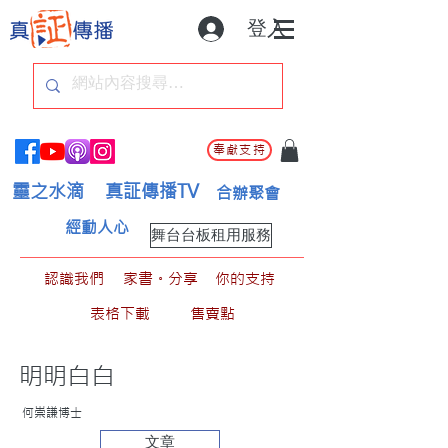
登入
奉獻支持
靈之水滴
真証傳播TV
合辦聚會
經動人心
舞台台板租用服務
認識我們
家書。分享
你的支持
表格下載
售賣點
明明白白
何崇謙博士
文章