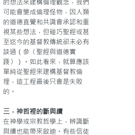
的想法來建構倫理觀念，我們
可能會變成倫理怪物，因人類
的道德直覺和共識會承認和重
視某些想法，但碰巧聖經或甚
至迄今的基督教傳統卻未必有
談過（參〈聖經與道德實
踐〉）。如此看來，就算應該
單純從聖經來建構基督教倫
理，這工程最後只會是失敗
的。
三，神哲裡的斷與續
在神學或宗教哲學上，辨識斷
與續也能帶來啟迪。有些信徒