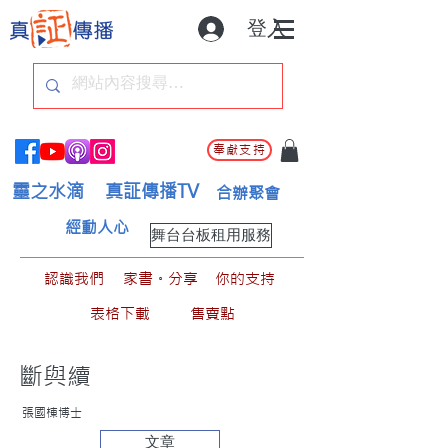
登入
奉獻支持
靈之水滴
真証傳播TV
合辦聚會
經動人心
舞台台板租用服務
認識我們
家書。分享
你的支持
表格下載
售賣點
斷與續
張國棟博士
文章