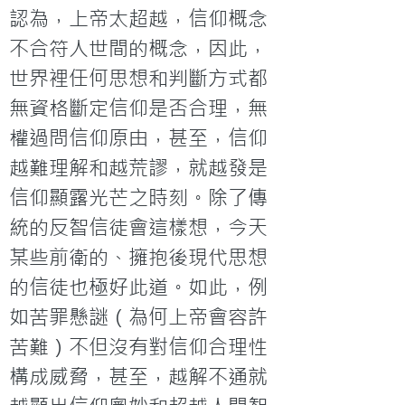
認為，上帝太超越，信仰概念
不合符人世間的概念，因此，
世界裡任何思想和判斷方式都
無資格斷定信仰是否合理，無
權過問信仰原由，甚至，信仰
越難理解和越荒謬，就越發是
信仰顯露光芒之時刻。除了傳
統的反智信徒會這樣想，今天
某些前衛的、擁抱後現代思想
的信徒也極好此道。如此，例
如苦罪懸謎（為何上帝會容許
苦難）不但沒有對信仰合理性
構成威脅，甚至，越解不通就