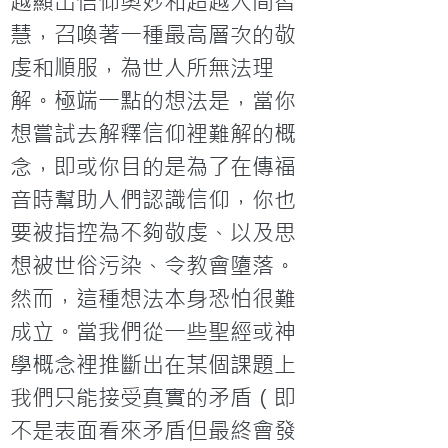
越顯出信仰奧妙和超越人間智
慧，召喚著一種最高層次的敬
虔和順服，為世人所無法理
解。極端一點的想法是，當你
想嘗試去解釋信仰裡難解的概
念，即或你目的是為了在傳福
音時幫助人們認識信仰，你也
要被指控為不夠敬虔、以及思
想被世俗污染、令教會墮落。
然而，這種想法本身恐怕很難
成立。當我們從一些聖經或神
學概念裡推斷出在某個課題上
我們只能接受真實的矛盾（即
不是表面看來矛盾但最終會發