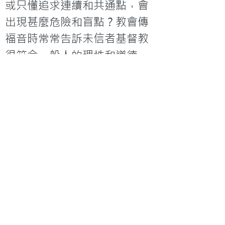
或只懂追求連續和共通點，會
出現甚麼危險和盲點？教會傳
福音時常常告訴未信者基督教
很符合一般人的理性和道德
（例如強調有很多證據証明上
帝存在），但當人們信主後卻
告訴他們信仰要超越和違反一
般人的理性和道德，聲稱講求
證據是多餘且不敬虔，這有問
題嗎？問題出在佈道觀念抑或
信徒教育抑或別的？堂會管理
用上了管理學和財務學的理論
及制度，是墮落抑或做個忠心
管家？若有信徒在別異宗教或