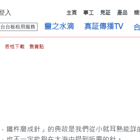
登入
主頁
事工
見証
產品
頻
靈之水滴
真証傳播TV
舞台台板租用服務
表格下載
售賣點
，鐵杵磨成針」的典故是我們從小就耳熟能詳
，也不一定能夠在大海中撈到所要的針。
