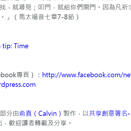
找，就尋見；叩門，就給你們開門。因為凡祈
。」（馬太福音七章7-8節）
 tip: Time
book專頁）：
http://www.facebook.com/net
ordpress.com
部分由
俞真（Calvin）
製作，以
共享創意署名-
出，歡迎讀者轉載及分享。