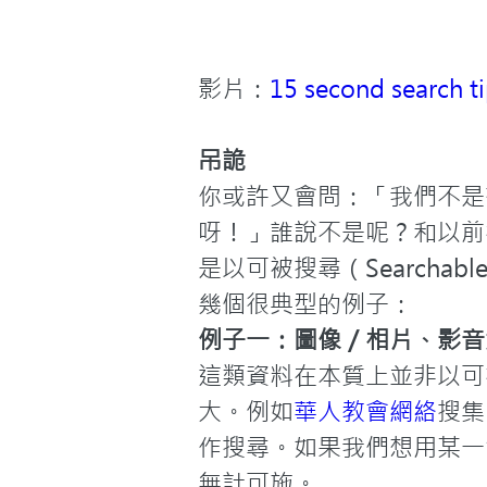
影片：
15 second search ti
吊詭
你或許又會問：「我們不是有
呀！」誰說不是呢？和以前
是以可被搜尋（Search
幾個很典型的例子：
例子一：圖像／相片、影音
這類資料在本質上並非以可
大。例如
華人教會網絡
搜集
作搜尋。如果我們想用某一
無計可施。
