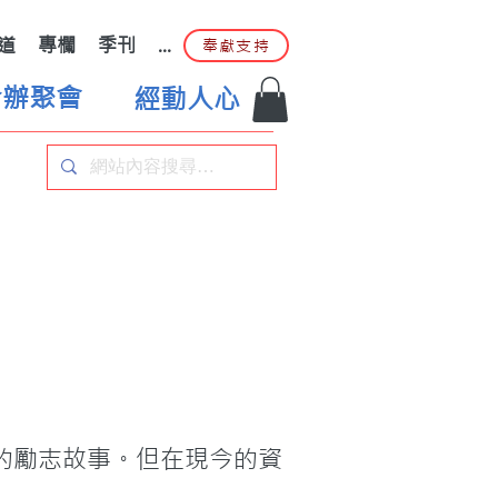
道
專欄
季刊
...
奉獻支持
合辦聚會
經動人心
的勵志故事。但在現今的資