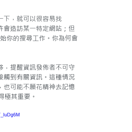
一下，就可以很容易找
許會造訪某一特定網站；但
詞開始你的搜尋工作。你為何會
移，提醒資訊發佈者不可守
接觸到有關資訊。這種情況
，也可能不願花精神去記憶
變得極其重要。
T_luDg6M