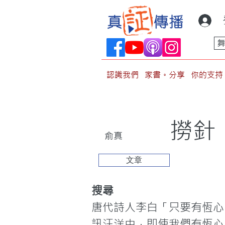
認識我們
家書。分享
你的支持
撈針
俞真
文章
搜尋
唐代詩人李白「只要有恆心
訊汪洋中，即使我們有恆心