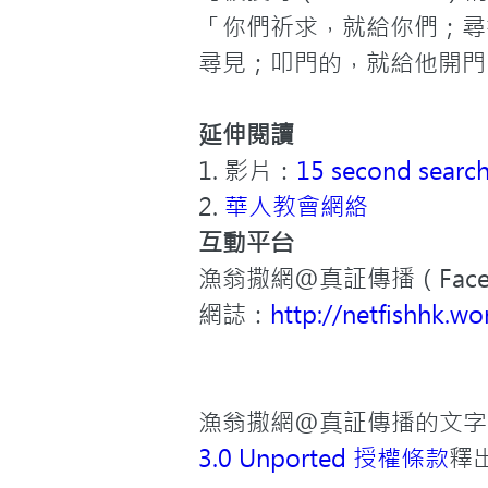
「你們祈求，就給你們；尋
尋見；叩門的，就給他開門
延伸閱讀
1. 影片：
15 second search
2. 
華人教會網絡
互動平台
漁翁撒網@真証傳播（Face
網誌：
http://netfishhk.w
漁翁撒網@真証傳播的文字
3.0 Unported 授權條款
釋