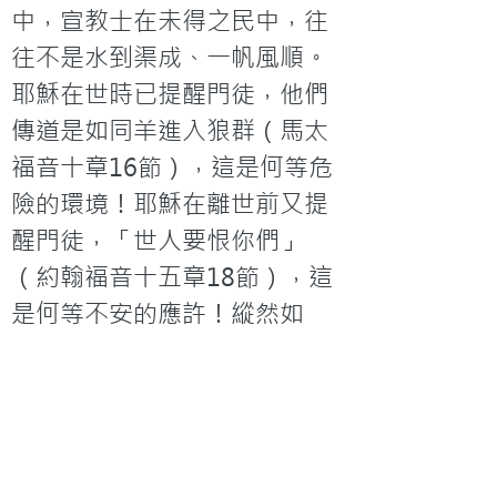
中，宣教士在未得之民中，往
往不是水到渠成、一帆風順。
耶穌在世時已提醒門徒，他們
傳道是如同羊進入狼群（馬太
福音十章16節），這是何等危
險的環境！耶穌在離世前又提
醒門徒，「世人要恨你們」
（約翰福音十五章18節），這
是何等不安的應許！縱然如
此，到了耶穌升天離世前，祂
仍吩咐門徒要去，使萬民做祂
的門徒（馬太福音二十八章19
節），這是主的執著，也是信
徒應有的執著。
