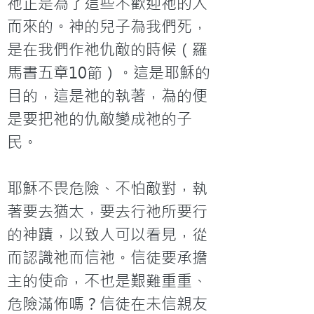
祂正是為了這些不歡迎祂的人
而來的。神的兒子為我們死，
是在我們作祂仇敵的時候（羅
馬書五章10節）。這是耶穌的
目的，這是祂的執著，為的便
是要把祂的仇敵變成祂的子
民。

耶穌不畏危險、不怕敵對，執
著要去猶太，要去行祂所要行
的神蹟，以致人可以看見，從
而認識祂而信祂。信徒要承擔
主的使命，不也是艱難重重、
危險滿佈嗎？信徒在未信親友