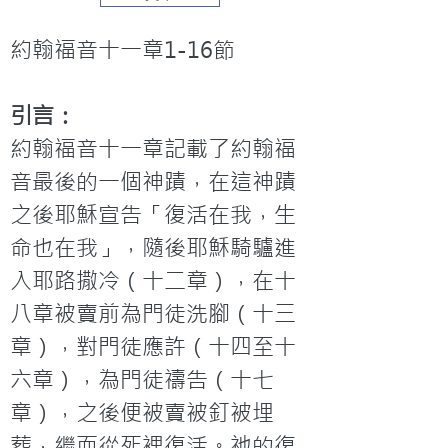
約翰福音十一章1-16節
引言：
約翰福音十一章記載了約翰福
音最後的一個神蹟，在這神蹟
之後耶穌宣告「復活在我，生
命也在我」，隨後耶穌騎驢進
入耶路撒冷（十二章），在十
八章被賣前為門徒洗腳（十三
章），對門徒應許（十四至十
六章），為門徒禱告（十七
章），之後便被賣被釘被埋
葬，繼而從死裡復活。祂的復