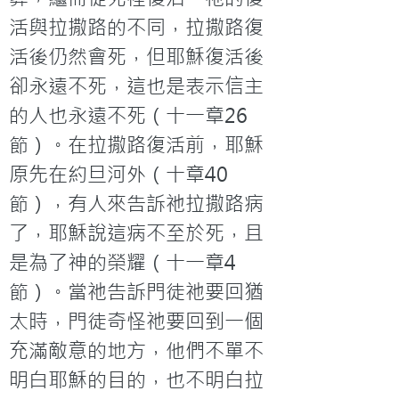
活與拉撒路的不同，拉撒路復
活後仍然會死，但耶穌復活後
卻永遠不死，這也是表示信主
的人也永遠不死（十一章26
節）。在拉撒路復活前，耶穌
原先在約旦河外（十章40
節），有人來告訴祂拉撒路病
了，耶穌說這病不至於死，且
是為了神的榮耀（十一章4
節）。當祂告訴門徒祂要回猶
太時，門徒奇怪祂要回到一個
充滿敵意的地方，他們不單不
明白耶穌的目的，也不明白拉