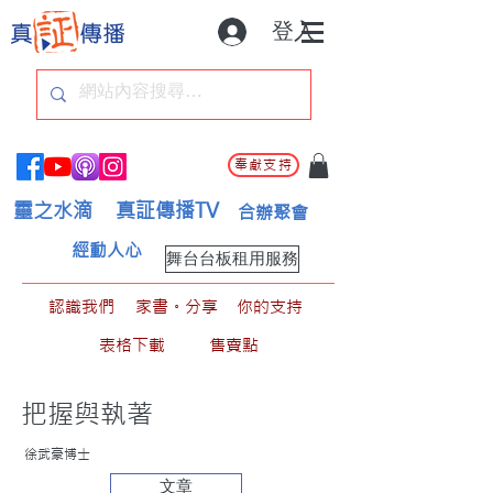
登入
奉獻支持
靈之水滴
真証傳播TV
合辦聚會
經動人心
舞台台板租用服務
認識我們
家書。分享
你的支持
表格下載
售賣點
把握與執著
徐武豪博士
文章