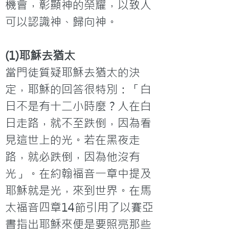
機會，彰顯神的榮耀，以致人
可以認識神、歸向神。
(1)耶穌去猶太
當門徒質疑耶穌去猶太的決
定，耶穌的回答很特別：「白
日不是有十二小時麼？人在白
日走路，就不至跌倒，因為看
見這世上的光。若在黑夜走
路，就必跌倒，因為他沒有
光」。在約翰福音一章中提及
耶穌就是光，來到世界。在馬
太福音四章14節引用了以賽亞
書指出耶穌來便是要照亮那些