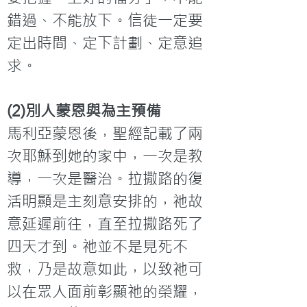
錯過、不能放下。信徒一定要
定出時間、定下計劃、定意追
(2)別人蒙恩與為主預備
馬利亞蒙恩後，聖經記載了兩
次耶穌到她的家中，一次是教
導，一次是醫治。拉撒路的復
活明顯是主刻意安排的，祂故
意延遲前往，直至拉撒路死了
四天才到。祂並不是見死不
救，乃是故意如此，以致祂可
以在眾人面前彰顯祂的榮耀，