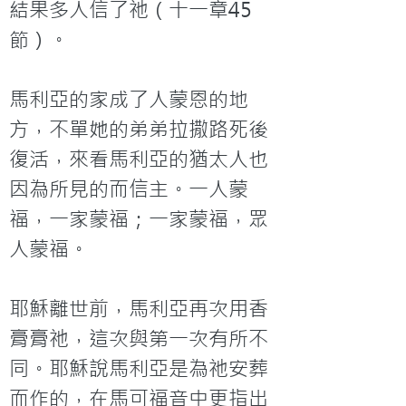
結果多人信了祂（十一章45
節）。

馬利亞的家成了人蒙恩的地
方，不單她的弟弟拉撒路死後
復活，來看馬利亞的猶太人也
因為所見的而信主。一人蒙
福，一家蒙福；一家蒙福，眾
人蒙福。

耶穌離世前，馬利亞再次用香
膏膏祂，這次與第一次有所不
同。耶穌說馬利亞是為祂安葬
而作的，在馬可福音中更指出