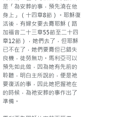
是「為安葬的事，預先澆在他
身上」（十四章8節）。耶穌復
活後，有婦女要去膏耶穌（路
加福音二十三章55節至二十四
章12節），她們去了，但耶穌
已不在了，她們要膏但已錯失
良機，徒勞無功。馬利亞可以
預先如此做，因為她有先前的
聆聽，明白主所說的，便是祂
要復活的事，因此她把握祂在
的時候，為祂安葬的事作出了
準備。
