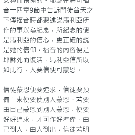
安葬而預備的。耶穌在馬可福
音十四章9節中告訴門徒普天之
下傳福音時都要述說馬利亞所
作的事以為紀念，所紀念的便
是馬利亞的信心，更正確的說
是她的信仰。福音的內容便是
耶穌死而復活，馬利亞信所以
如此行，人要信便可蒙恩。

信徒蒙恩便要追求，信徒要預
備主來便要使別人蒙恩。若要
由自己蒙恩到別人蒙恩，便要
好好追求，才可作好準備。由
己到人，由入到出，信徒若明