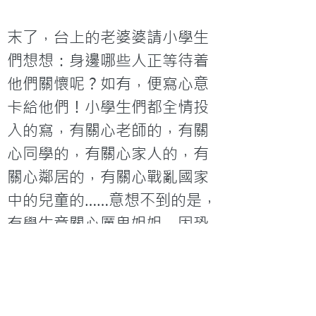
末了，台上的老婆婆請小學生
們想想：身邊哪些人正等待着
他們關懷呢？如有，便寫心意
卡給他們！小學生們都全情投
入的寫，有關心老師的，有關
心同學的，有關心家人的，有
關心鄰居的，有關心戰亂國家
中的兒童的……意想不到的是，
有學生竟關心厲鬼姐姐，因恐
怕它沒有人關懷。 
< 上一篇
下一篇 >