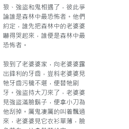
狼、強盜和鬼相遇了，彼此爭
論誰是森林中最恐怖者。他們
約定，誰先把森林中的老婆婆
嚇得哭起來，誰便是森林中最
恐怖者。
狼到了老婆婆家，向老婆婆露
出鋒利的牙齒，豈料老婆婆見
牠牙齒污穢不堪，便替牠刷
牙。強盜持大刀來了，老婆婆
見強盜滿臉鬍子，便拿小刀為
他刮掉。厲鬼凄厲的叫着飄過
來，老婆婆見它衣衫單薄，臉