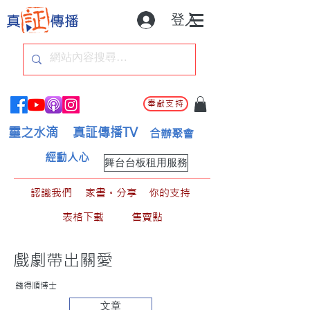
登入
奉獻支持
靈之水滴
真証傳播TV
合辦聚會
經動人心
舞台台板租用服務
認識我們
家書。分享
你的支持
表格下載
售賣點
戲劇帶出關愛
錢得順博士
文章