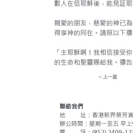
數人在信耶穌後，能見証耶
親愛的朋友，慈愛的神已為
得享神的同在。請照以下禱
「主耶穌啊！我相信接受你
的生命和聖靈賜給我。禱告
< 上一篇
聯絡我們
地 址：香港新界葵芳貨櫃
辦公時間：星期一至五 早上9:
電 話：(852) 2409-12