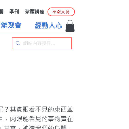
欄
季刊
珍藏講座
奉獻支持
合辦聚會
經動人心
呢？其實眼看不見的東西並
且，肉眼能看見的事物實在
。其實，神造我們的身體，