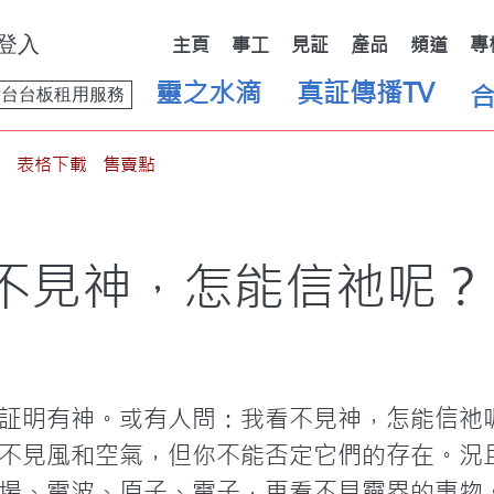
登入
主頁
事工
見証
產品
頻道
專
靈之水滴
真証傳播TV
舞台台板租用服務
表格下載
售賣點
不見神，怎能信祂呢？
証明有神。或有人問：我看不見神，怎能信祂
不見風和空氣，但你不能否定它們的存在。況
場、電波、原子、電子，更看不見靈界的事物