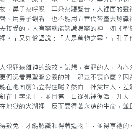
物，鼻子為呼吸，耳朵為聽聲音，人裡面的靈
聲、用鼻子觀看，也不能用五官代替靈去認識
去接受的，人有靈就能認識賜靈的神。如《聖
裡。」又如俗語說：「人是萬物之靈。」孔子
人犯罪遠離神的緣故。試想，有罪的人，內心
更何況看見聖潔公義的神，那豈不喪命麼？因
能在祂面前站立得住呢？然而，神愛世人，差
釘在十字架上，並且第三日從死裡復活，升天
在地獄的火湖裡，反而要得著永遠的生命，並
得赦免，才能認識和得著造物主，並得享祂的