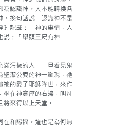
卻為認識神。人不能轉換各
神。換句話說，認識神不是
經》記載：「神的事情，人
也說：「舉頭三尺有神
充滿污穢的人，一旦看見鬼
為聖潔公義的神一顯現，祂
遣祂的愛子耶穌降世，來作
，坐在神寶座的右邊，叫凡
且將來得以上天堂。
同在和賜福。這也是為何無