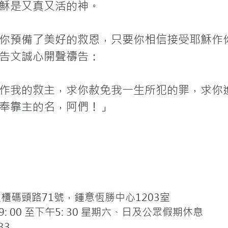
穌是又真又活的神。
你預備了美好的救恩，只要你相信接受耶穌作
告文誠心開聲禱告：
作我的救主，求你赦免我一生所犯的罪，求你
奉靠主的名，阿們！」
碼頭路71號，鍾意恆勝中心1203室
 00 至下午5: 30 星期六、日及公眾假期休息
33