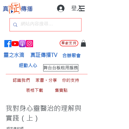
登入
奉獻支持
靈之水滴
真証傳播TV
合辦聚會
經動人心
舞台台板租用服務
認識我們
家書。分享
你的支持
表格下載
售賣點
我對身心靈醫治的理解與
實踐（上）
胡志偉牧師