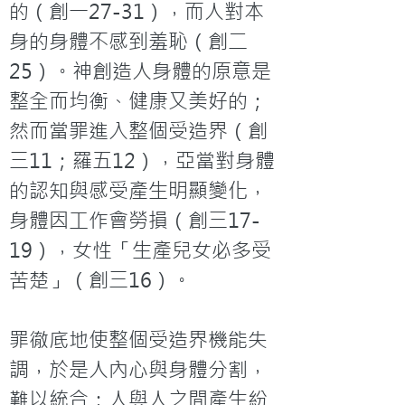
的（創一27-31），而人對本
身的身體不感到羞恥（創二
25）。神創造人身體的原意是
整全而均衡、健康又美好的；
然而當罪進入整個受造界（創
三11；羅五12），亞當對身體
的認知與感受產生明顯變化，
身體因工作會勞損（創三17-
19），女性「生產兒女必多受
苦楚」（創三16）。

罪徹底地使整個受造界機能失
調，於是人內心與身體分割，
難以統合；人與人之間產生紛