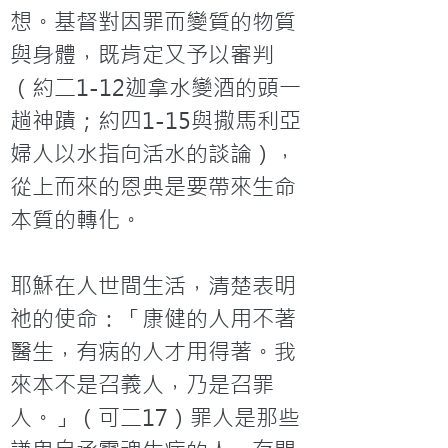
想。基督對因罪而變質的物質
與身體，既肯定又予以審判
（約二1-12迦拿水變酒的頭一
趟神蹟；約四1-15與撒馬利亞
婦人以水指向活水的談論），
從上而來的恩典是要帶來生命
本質的轉化。

耶穌在人世間生活，清楚表明
祂的使命：「康健的人用不著
醫生，有病的人才用得著。我
來本不是召義人，乃是召罪
人。」（可二17）罪人是那些