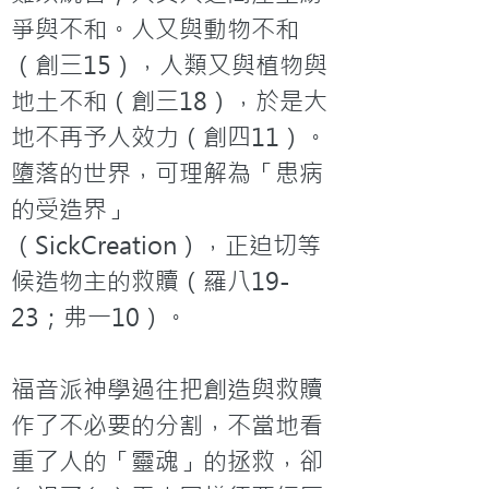
爭與不和。人又與動物不和
（創三15），人類又與植物與
地土不和（創三18），於是大
地不再予人效力（創四11）。
墮落的世界，可理解為「患病
的受造界」
（SickCreation），正迫切等
候造物主的救贖（羅八19-
23；弗一10）。

福音派神學過往把創造與救贖
作了不必要的分割，不當地看
重了人的「靈魂」的拯救，卻