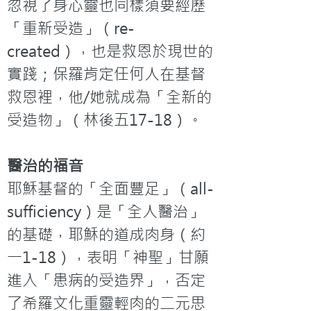
忽視了身心靈也同樣須要經歷
「重新受造」（re-
created），也是救恩於現世的
實踐；保羅肯定任何人在基督
救恩裡，他/她就成為「全新的
受造物」（林後五17-18）。
醫治的福音
耶穌基督的「全面豐足」（all-
sufficiency）是「全人醫治」
的基礎，耶穌的道成肉身（約
一1-18），表明「神聖」甘願
進入「患病的受造界」，否定
了希羅文化重靈輕肉的二元思