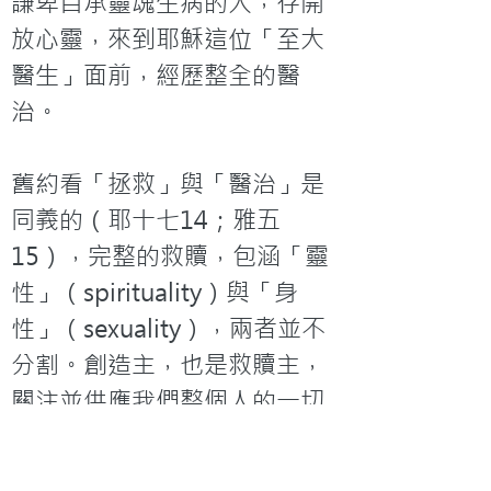
謙卑自承靈魂生病的人，存開
放心靈，來到耶穌這位「至大
醫生」面前，經歷整全的醫
治。

舊約看「拯救」與「醫治」是
同義的（耶十七14；雅五
15），完整的救贖，包涵「靈
性」（spirituality）與「身
性」（sexuality），兩者並不
分割。創造主，也是救贖主，
關注並供應我們整個人的一切
需要，祂的恩典與能力期盼要
介入我們受造的各方面。
