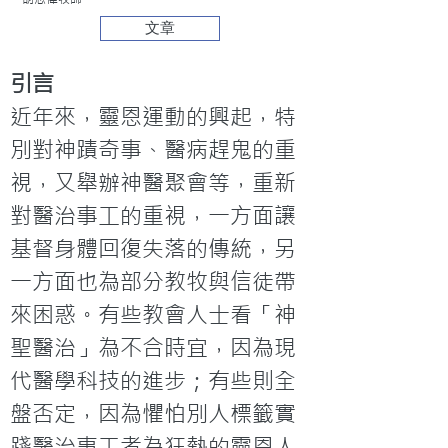
文章
引言
近年來，靈恩運動的興起，特
別對神蹟奇事、醫病趕鬼的重
視，又舉辦神醫聚會等，重新
對醫治事工的重視，一方面讓
基督身體回復失落的傳統，另
一方面也為部分教牧與信徒帶
來困惑。有些教會人士看「神
聖醫治」為不合時宜，因為現
代醫學科技的進步；有些則全
盤否定，因為懼怕別人標籤實
踐醫治事工者為狂熱的靈恩人