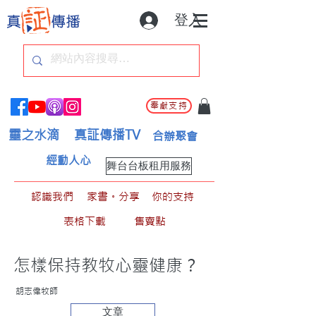
登入
奉獻支持
靈之水滴
真証傳播TV
合辦聚會
經動人心
舞台台板租用服務
認識我們
家書。分享
你的支持
表格下載
售賣點
怎樣保持教牧心靈健康？
胡志偉牧師
文章