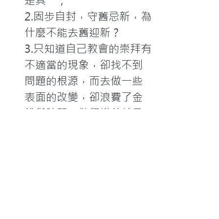
是其一；
2.固步自封，守舊忌新，為
什麼不能去舊迎新？ 
3.只知道自己教會的崇拜有
不適當的現象，卻找不到
問題的根源，而去做一些
表面的改變，卻浪費了金
錢與時間，敬拜讚美就是
問題其一！
教會啊！醒來吧！求神打開我
們的眼睛。更求神給我們一個
站在真理、脫離一些不正確的
傳統禮俗的膽量！