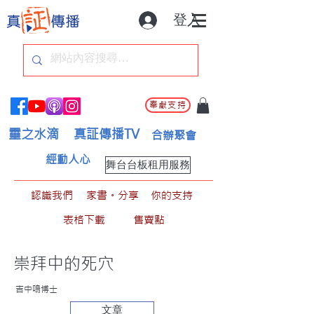
登入
奉獻支持
靈之水滴
真証傳播TV
合辦聚會
經動人心
舞台台板租用服務
認識我們
家書。分享
你的支持
表格下載
售賣點
崇拜中的死穴
吉中鳴博士
文章