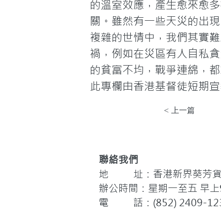
的溫室效應，產生愈來愈多
關。雖然有一些天災的出現
複雜的世情中，我們其實難
禍，例如在災區有人自私貪
的貧富不均，戰爭連綿，都
此專欄由香港基督徒短期宣教訓
< 上一篇
聯絡我們
地 址：香港新界葵芳貨櫃
辦公時間：星期一至五 早上9:
電 話：(852) 2409-12