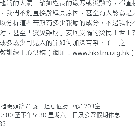
極端的天氣，諸如過長的嚴寒或炎熱等，都直
，我們不能直接解釋其原因，甚至有人認為是
以分析這些苦難有多少報應的成分。不過我們
污，甚至「發災難財」妄顧受禍的災民！世上
或多或少可見人的罪如何加深苦難。（二之一
練中心供稿（網址：www.hkstm.org.hk
碼頭路71號，鍾意恆勝中心1203室
 00 至下午5: 30 星期六、日及公眾假期休息
33