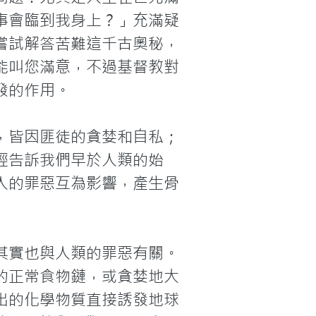
事會臨到我身上？」充滿疑
嘗試解答苦難這千古奧秘，
能叫您滿意，不過基督教對
的作用。

，皆因匪徒的貪婪和自私；
經告訴我們早於人類的始
與人的罪惡互為影響，產生骨
其實也與人類的罪惡有關。
的正常食物鏈，或貪婪地大
出的化學物質直接誘發地球