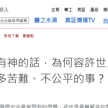
登入
主頁
事工
見証
產品
頻
靈之水滴
真証傳播TV
舞台台板租用服務
表格下載
售賣點
有神的話，為何容許世
多苦難、不公平的事？
類歷史中最常問到的問題，卻也是最難解答的