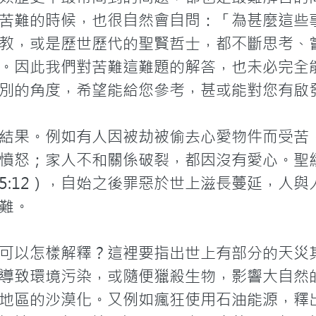
苦難的時候，也很自然會自問：「為甚麼這些
教，或是歷世歷代的聖賢哲士，都不斷思考、
。因此我們對苦難這難題的解答，也未必完全
別的角度，希望能給您參考，甚或能對您有啟發
結果。例如有人因被劫被偷去心愛物件而受苦
憤怒；家人不和關係破裂，都因沒有愛心。聖
5:12），自始之後罪惡於世上滋長蔓延，人
難。

可以怎樣解釋？這裡要指出世上有部分的天災
導致環境污染，或隨便獵殺生物，影響大自然
地區的沙漠化。又例如瘋狂使用石油能源，釋