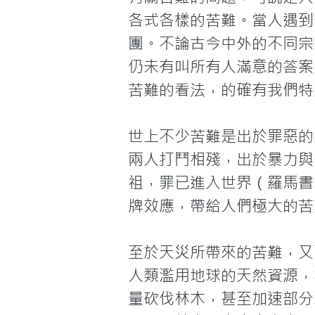
各式各樣的苦難。當人遇到
團。不論古今中外的不同宗
仍未有叫所有人滿意的答案
苦難的看法，的確有我們特
世上不少苦難是出於罪惡的
兩人打鬥相殘，出於暴力與
祖，罪已進入世界（羅馬書
牌效應，帶給人們極大的苦
至於天災所帶來的苦難，又
人類濫用地球的天然資源，
量砍伐林木，甚至加速部分