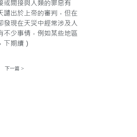
接或間接與人類的罪惡有
天譴出於上帝的審判，但在
卻發現在天災中經常涉及人
有不少事情，例如某些地區
，下期續）
）
下一篇 >