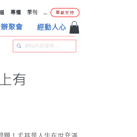
道
專欄
季刊
...
奉獻支持
合辦聚會
經動人心
上有
問題！尤其是人生在世充滿