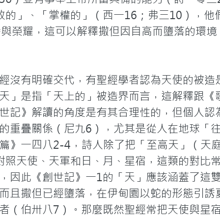
政的」、「掌權的」（西一16；弗三10），他
譽與榮耀，這可以解釋撒但因自高而墮落的環境
經沒有明確交代，有聖經學者認為天使的被造
天」是指「天上的」被造界而言，這解釋跟《
世記》解讀的角度是有其合理性的，但個人認
的重疊關係（尼九6），尤其是從人在地球「
篇》一四八2-4，詩人除了把「至高天」（天
對照天使、天軍和日、月、星宿，這類的對比常
9），因此《創世記》一1的「天」應該涵蓋了
而且撒但已經墮落，在伊甸園以蛇的形態引誘
者（伯卅八7）。那麼既然聖經常把天使與星