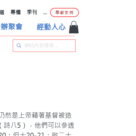
道
專欄
季刊
...
奉獻支持
合辦聚會
經動人心
仍然是上帝藉著基督被造
（詩八5），他們可以參透
；但十20-21；啟二十