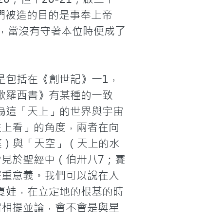
們被造的目的是事奉上帝
，當沒有守著本位時便成了
是包括在《創世記》一1，
歌羅西書》有某種的一致
為這「天上」的世界與宇宙
往上看」的角度，兩者在向
庭）與「天空」（天上的水
見於聖經中（伯卅八7；賽
這雙重意義。我們可以說在人
夏娃，在立定地的根基的時
宿相提並論，會不會是與星