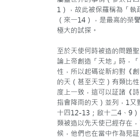
1），故此被保羅稱為「執
（來一14），是最高的榮
極大的試探。
至於天使何時被造的問題聖
論上帝創造「天地」時，「
性，所以起碼從新約對《創
的天（甚至天空）有類比性
度上一致，這可以証諸《詩
指會降雨的天）並列，1又
十四12-13；啟十二4、
類被造以先天使已經存在，
候，他們也在當中作為見証