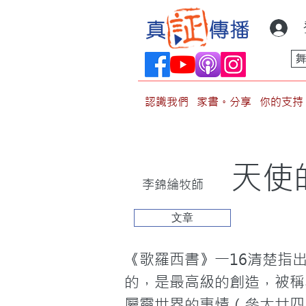
認識我們
家書。分享
你的支持
天使
李錦綸牧師
文章
《歌羅西書》一16清楚指
的，是最高級的創造，被稱
屬靈世界的事情（參太廿四3