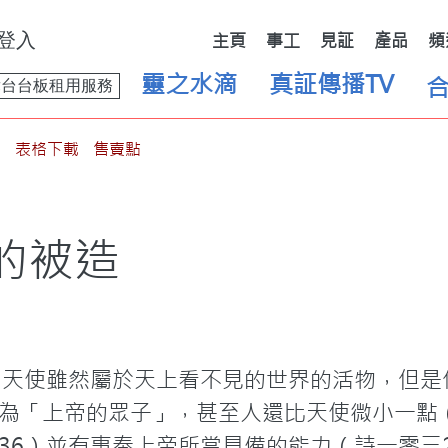
登入
主頁
事工
見証
產品
頻
靈之水滴
真証傳播TV
舞台台板租用服務
表格下載
售賣點
的被造
出天使雖然屬於天上看不見的世界的活物，但是
為「上帝的眾子」，甚至人還比天使微小一點
6）並有事奉上帝所當具備的能力（詩一零三20