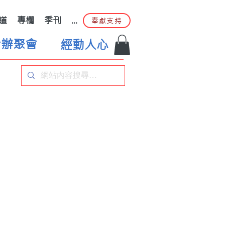
道
專欄
季刊
...
奉獻支持
合辦聚會
經動人心