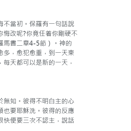
悔不當初。保羅有一句話說
你悔改呢?你竟任着你剛硬不
馬書二章4-5節）。神的
愈多，愈犯愈重，到一天東
，每天都可以是新的一天，
於無知。彼得不明白主的心
頭也要耶穌洗。彼得的反應
很快便要三次不認主，說話