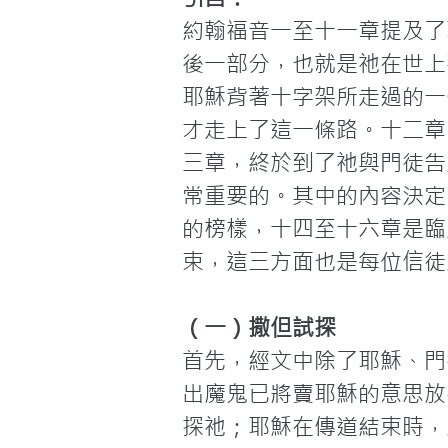
約翰福音一至十一章提及了
後一部分，也就是祂在世上
耶穌背著十字架所走過的一
才走上了這一條路。十二章
三章，終於到了祂與門徒告
常重要的。其中的內容決定
的榜樣，十四至十六章是臨
束，這三方面也是每位信徒
（一）撒但試探
首先，經文中除了耶穌、門
出魔鬼已將賣耶穌的意思放
探祂；耶穌在傳道結束時，