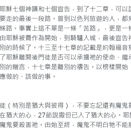
耶穌七個神蹟和七個宣告，到了十二章，可以
要走的最後一段路。曾到以色列旅遊的人，都
條路。事實上這不單是一條「苦路」，更是一
由耶穌被膏作為開始，到騎驢入城，最後宣告
別的時候了。十三至十七章的記載是約翰福音
了耶穌離開後門徒是否可以承擔祂的使命、繼
別的贈言，十七章是離別的禱告。以榜樣開始
應做的、該做的事。
徒（特別是猶大與彼得），不要忘記還有魔鬼撒
在猶大的心，27節說撒但已入了猶大的心。耶
魔鬼要殺害祂。由始至終，魔鬼不明白牠不能