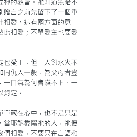
立神的教會。祂知道黑暗不
別贈言之前先留下了一個重
此相愛。這有兩方面的意
彼此相愛；不單愛主也要愛
徒也愛主，但二人卻水火不
如同仇人一般，為父母者豈
，一口氣為何會嚥不下、一
肯定。

單單藏在心中，也不是只是
。當耶穌愛屬祂的人，祂便
我們相愛，不要只在言語和