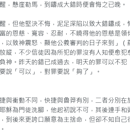
醒，懸崖勒馬，到鑄成大錯時便會悔之已晚。

醒，但他堅決不悔，泥足深陷以致大錯鑄成，
富的恩慈、寬容、忍耐，不曉得他的恩慈是領
，以致神震怒、顯他公義審判的日子來到」（羅
放縱，不少信徒因為所犯的罪沒有人知便愈犯
負神。昨天的錯已成過去，明天的罪可以不犯
要說「可以」，對罪要說「夠了」。
捷與衝動不同，快捷與魯莽有別，二者分別在
耶穌為門徒洗腳，他起初說不可，其後連手和
，到後來更誇口願意為主捨命，但卻不知自己

