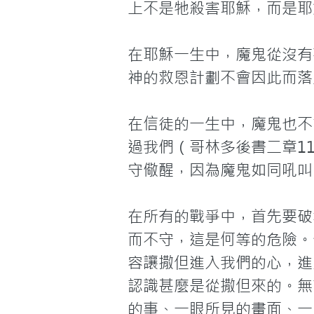
上不是牠殺害耶穌，而是耶
在耶穌一生中，魔鬼從沒有
神的救恩計劃不會因此而落
在信徒的一生中，魔鬼也不
過我們（哥林多後書二章1
守儆醒，因為魔鬼如同吼叫
在所有的戰爭中，首先要破
而不守，這是何等的危險。
容讓撒但進入我們的心，進
認識甚麼是從撒但來的。無
的事、一眼所見的畫面、一