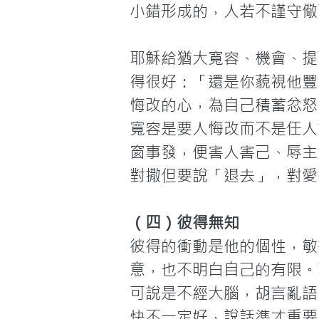
小錯形成的，人若不謹守儆
耶穌給猶大寬容、機會、提
得很好：「還是你藐視他豐
悔改的心，為自己積蓄忿怒
寬容是要人悔改而不是任人
窗事發，便害人害己、辱主
對撒但要說「退去」，對愛
（四）彼得無知
彼得的衝動是他的個性，敏
意，也不明白自己的有限。
可說是不經大腦，胡言亂語
快不一定好，說話準才重要。