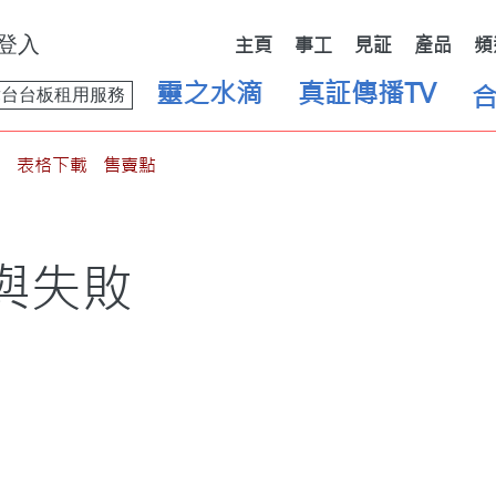
登入
主頁
事工
見証
產品
頻
靈之水滴
真証傳播TV
舞台台板租用服務
表格下載
售賣點
與失敗