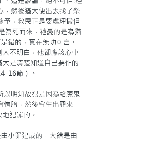
了、這是謬論，絕不可信!經
心，然後猶大便出去找了祭
參予，救恩正是要處理撒但
是為死而來，祂憂的是為猶
事是錯的，實在無功可言。
別人不明白，他卻應該心中
猶大是清楚知道自己要作的
16節）。

所以明知故犯是因為給魔鬼
會懷胎，然後會生出罪來
地犯罪的。

是由小罪建成的，大錯是由