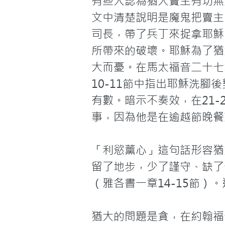
有些人認為猶大賣主有功無
文中清楚說明是魔鬼把賣主
司長，帶了兵丁來捉拿耶穌
所帶來的破壞。耶穌為了猶
大而憂。在馬太福音二十七
10-11節中指出耶穌洗
有數。暗示不奏效，在21
事，因為他是在逾越節晚餐前
「利慾薰心」這句話形容猶
留了地步，少了謹守、缺了
（雅各書一章14-15節）
猶大的問題是貪，在約翰福