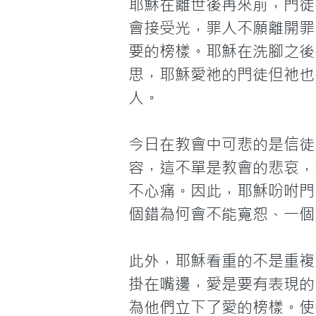
耶穌在離世後再來前，門徒
會接受光，罪人不願離開罪
要的榜樣。耶穌在洗腳之後
思，耶穌愛祂的門徒但祂也
人。

今日在教會中可悲的是信徒
容，這不單是教會的悲哀，
不心痛。因此，耶穌吩咐門
個錯為何會不能寬恕、一個
此外，耶穌看重的不是重複
掛在嘴邊，愛是要有表現的
為他們立下了愛的榜樣。使