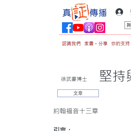
認識我們
家書。分享
你的支持
堅持
徐武豪博士
文章
約翰福音十三章
引言：