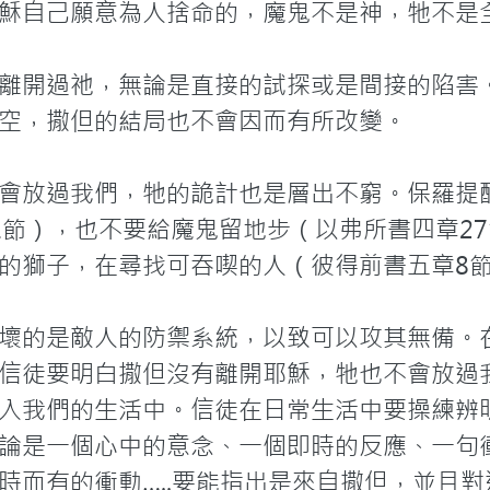
穌自己願意為人捨命的，魔鬼不是神，牠不是全
離開過祂，無論是直接的試探或是間接的陷害
空，撒但的結局也不會因而有所改變。

會放過我們，牠的詭計也是層出不窮。保羅提
1節），也不要給魔鬼留地步（以弗所書四章2
的獅子，在尋找可吞喫的人（彼得前書五章8節
壞的是敵人的防禦系統，以致可以攻其無備。
信徒要明白撒但沒有離開耶穌，牠也不會放過
入我們的生活中。信徒在日常生活中要操練辨
論是一個心中的意念、一個即時的反應、一句
時而有的衝動…..要能指出是來自撒但，並且