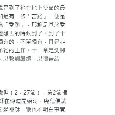
說是到了祂在地上使命的最
知道有一條「苦路」，便是
條「愛路」，耶穌是基於愛
祂離世的時候到了。到了十
獨有的，不單獨有，且是非
承祂的工作。十三章是洗腳
，以教訓繼續，以禱告結
但（2，27節），第2節指
穌在傳道開始時，魔鬼便試
勝過耶穌，牠也不明白事實