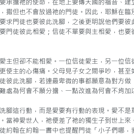
要承擔祂的使命，在地上要傳天國的福音、建
，撒但也不會放過祂的門徒。因此，耶穌在臨
要求門徒也要彼此洗腳，之後更明說他們要彼
要門徒彼此相愛；信徒不單要與主相愛，也要
愛主但卻不能相愛。一位信徒愛主，另一位信
更使主的心傷痛。父母見子女之間爭吵，甚至
徒彼此洗腳，若連最卑微的事都願意為對方做
難處為何會不願分擔、一點改進為何會不肯加以
洗腳這行動，而是愛要有行動的表現。愛不是
。當神愛世人，祂便差了祂的獨生子到世上來
徒約翰在約翰一書中也提醒門徒「小子們哪，