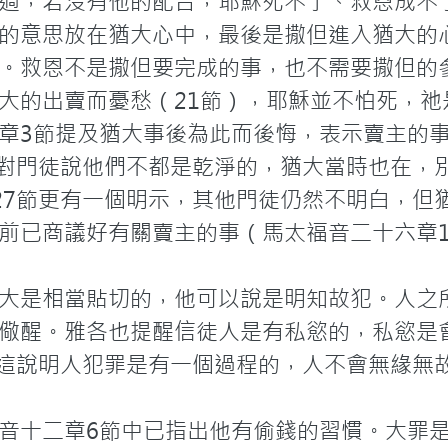
過，若沒有他的配合，耶穌死不了、救恩成不
的意思放在猶大心中，最後是撒但進入猶大的
。救恩不是撒但要完成的事，也不需要撒但的
大的出賣而憂愁（21節），耶穌並不怕死，祂
章3節提及猶大事後為此而後悔，表示賣主的
腳後對門徒說他們不都是乾淨的，猶大當時也在，
-27節更有一個明示，其他門徒仍然不明白，但
已商議好有關賣主的事（馬太福音二十六章14-
大是相當貼切的，他可以說是明知故犯。人之
儆醒。雅各也提醒信徒人是有私慾的，私慾是
。這說明人犯罪是有一個過程的，人不會無緣無故
音十二章6節中已指出他有偷錢的習慣。大罪