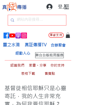
登入
奉獻支持
靈之水滴
真証傳播TV
合辦聚會
經動人心
舞台台板租用服務
認識我們
家書。分享
你的支持
表格下載
售賣點
基督徒相信耶穌只是心靈
寄託，我的人生非常充
實，為何我要信耶穌？