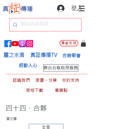
登入
奉獻支持
靈之水滴
真証傳播TV
合辦聚會
經動人心
舞台台板租用服務
認識我們
家書。分享
你的支持
表格下載
售賣點
四十四、合夥
黃文謙
文章