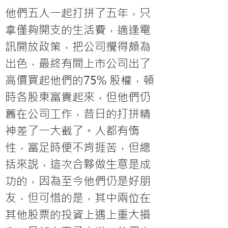
他們五人一起打拼了五年，只
拿僅夠開支的生活費，適逢電
訊開放政策，把公司攪得頗為
出色，最終有間上市公司出了
高價買起他們的75% 股權，頓
時各股東富貴起來，但他們仍
舊在公司工作，昔日的打拼精
神差了一大截了。人都有惰
性，富足時便不肯捱苦，但總
括來說，這次合夥做生意是成
功的，因為至今他們仍是好朋
友，但可惜的是，其中兩位在
其他股票的投資上遇上重大損