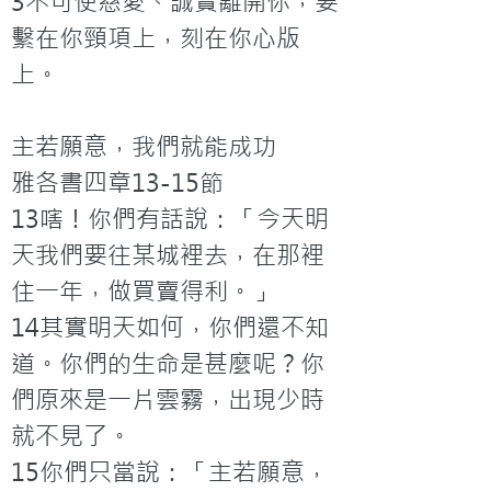
3不可使慈愛、誠實離開你，要
繫在你頸項上，刻在你心版
上。

主若願意，我們就能成功

雅各書四章13-15節

13嗐！你們有話說：「今天明
天我們要往某城裡去，在那裡
住一年，做買賣得利。」

14其實明天如何，你們還不知
道。你們的生命是甚麼呢？你
們原來是一片雲霧，出現少時
就不見了。

15你們只當說：「主若願意，