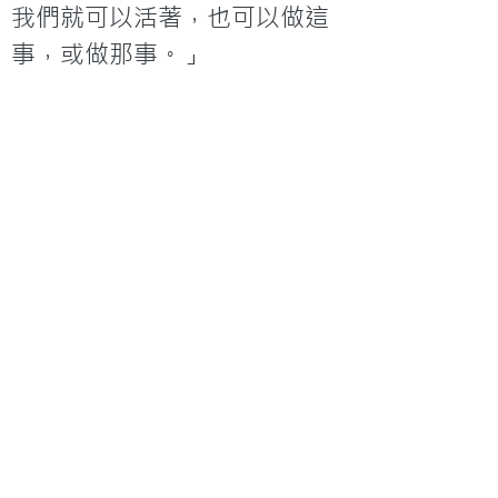
我們就可以活著，也可以做這
事，或做那事。」

創世記三十九章2節

2約瑟住在他主人埃及人的家
中，耶和華與他同在，他就百
事順利。

謀事在人，成事在天

箴言十六章3&9節

3你所做的，要交託耶和華，你
所謀的，就必成立。

9人心籌算自己的道路；惟耶和
華指引他的腳步。
