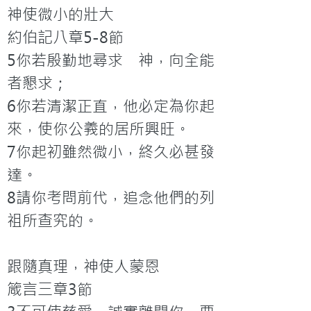
神使微小的壯大

約伯記八章5-8節

5你若殷勤地尋求　神，向全能
者懇求；

6你若清潔正直，他必定為你起
來，使你公義的居所興旺。

7你起初雖然微小，終久必甚發
達。

8請你考問前代，追念他們的列
祖所查究的。

跟隨真理，神使人蒙恩

箴言三章3節
