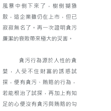
風暴中倒下來了，樹倒猢猻
散，這企業雖仍在上市，但已
寂寂無名了。再一次證明貪污
廉潔的衰敗帶來極大的災害。
         貪污行為源於人性的貪
婪，人受不住財富的誘惑試
探，便有貪污、賄賂的行為，
若能根治了試探，再加上有知
足的心便沒有貪污與賄賂的勾