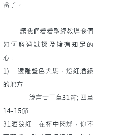
當了。
         讓我們看看聖經教導我們
如何勝過試探及擁有知足的
心：
1)    遠離聲色犬馬、燈紅酒綠
的地方
              箴言廿三章31節; 四章
14-15節
31酒發紅，在杯中閃爍，你不