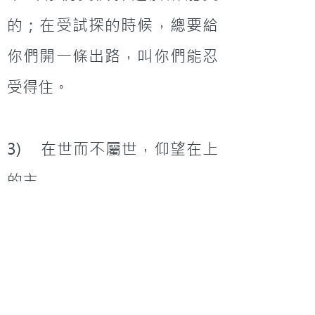
的；在受試探的時候，總要給
你們開一條出路，叫你們能忍
受得住。
3)    在世而不屬世，仰望在上
的主
              約翰福音十七章15節
15我不求你叫他們離開世界，
只求你保守他們脫離那惡者。
              希伯來書四章15-16節