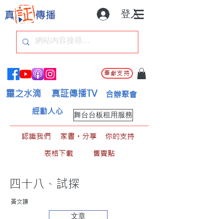
登入
奉獻支持
靈之水滴
真証傳播TV
合辦聚會
經動人心
舞台台板租用服務
認識我們
家書。分享
你的支持
表格下載
售賣點
四十八、試探
黃文謙
文章