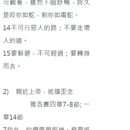
可觀看，雖然下咽舒暢，終久
是咬你如蛇，刺你如毒蛇。
14不可行惡人的路；不要走壞
人的道。
15要躲避，不可經過；要轉身
而去。
2)    親近上帝，抵擋歪念
              雅各書四章7-8節; 一
章14節
7故此，你們要順服神。務要抵