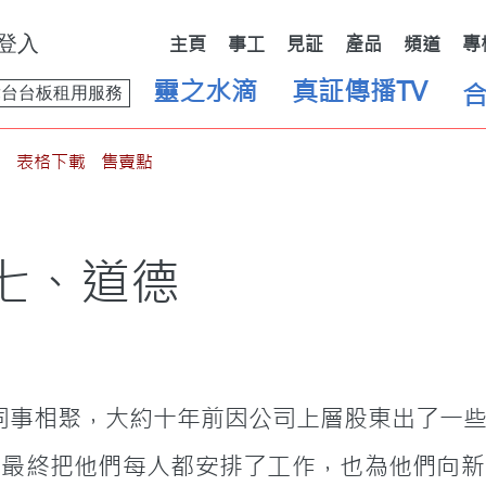
登入
主頁
事工
見証
產品
頻道
專
靈之水滴
真証傳播TV
舞台台板租用服務
表格下載
售賣點
七、道德
，最終把他們每人都安排了工作，也為他們向新