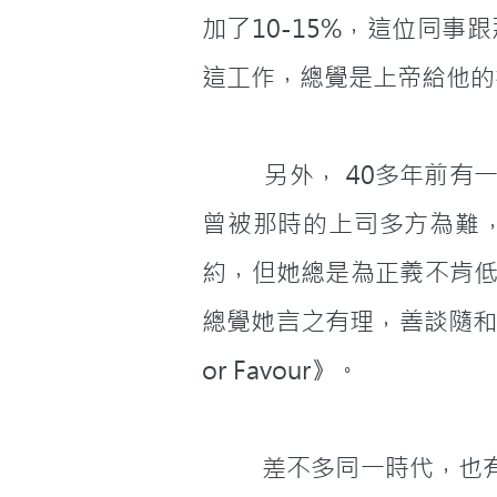
加了10-15%，這位同
這工作，總覺是上帝給他的
         另外， 40多年前有一首位女大法官在香港殖民地政府工作，為了堅持司法獨立、公平的審訊，
曾被那時的上司多方為難
約，但她總是為正義不肯
總覺她言之有理，善談隨和。友人
or Favour》。
         差不多同一時代，也有一位為人民謀幸福、愛神愛人的年青工程師，在極多人競爭下，考進了香