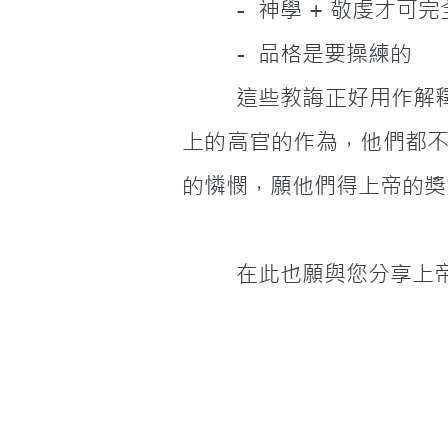
         -  神學 + 敬虔才可
         -  品格是要操練的
         這些教誨正好用作解釋上述三位中流砥柱的領袖，作為公司的主管，殖民地時代的大法官，官場
上的高官的作為，他們都
的憐憫，願他們得上帝的獎
         在此也願與