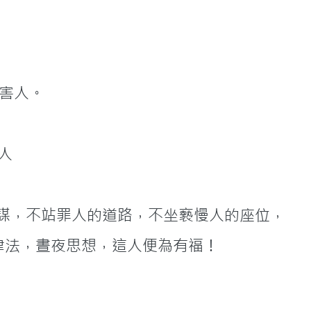
假見證陷害人。
直人
       1不從惡人的計謀，不站罪人的道路，不坐褻慢人的座位，
 2惟喜愛耶和華的律法，晝夜思想，這人便為有福！