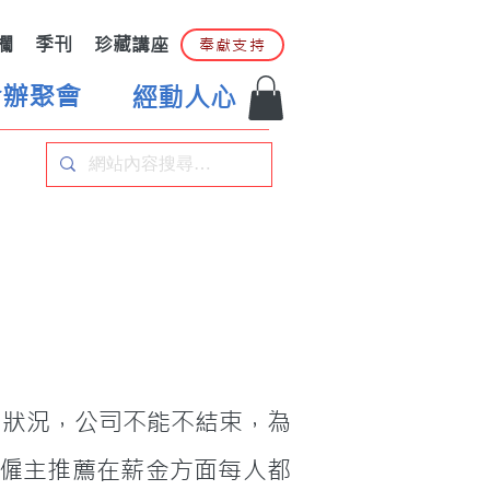
欄
季刊
珍藏講座
奉獻支持
合辦聚會
經動人心
僱主推薦在薪金方面每人都