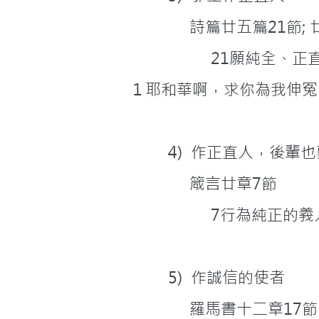
              詩篇廿五篇
              
１耶和華啊，求你為我伸冤
         4)  作正直人，後
              箴言廿章7節
              
         5)  作誠信的使者
              羅馬書十二章17節