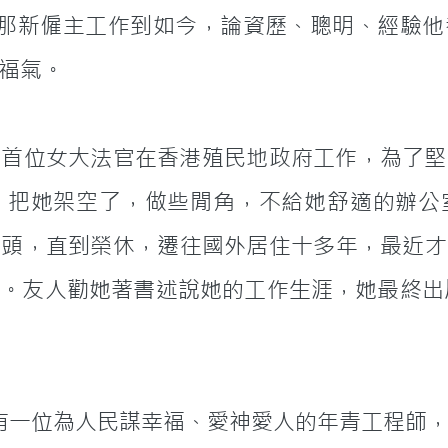
事跟那新僱主工作到如今，論資歷、聰明、經驗
福氣。
，把她架空了，做些閒角，不給她舒適的辦公
低頭，直到榮休，遷往國外居住十多年，最近才
勸她著書述說她的工作生涯，她最終出版了《Justi