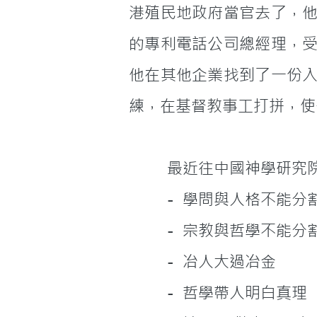
港殖民地政府當官去了，
的專利電話公司總經理，
他在其他企業找到了一份
練，在基督教事工打拼，使
         最近往中
         -  學問與人格不能分
         -  宗教與哲學不能分
         -  冶人大過冶金
         -  哲學帶人明白真理