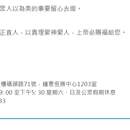
17不要以惡報惡；眾人以為美的事要留心去做。
正直人，以真理愛神愛人，上帝必賜福給您。
碼頭路71號，鍾意恆勝中心1203室
 00 至下午5: 30 星期六、日及公眾假期休息
33