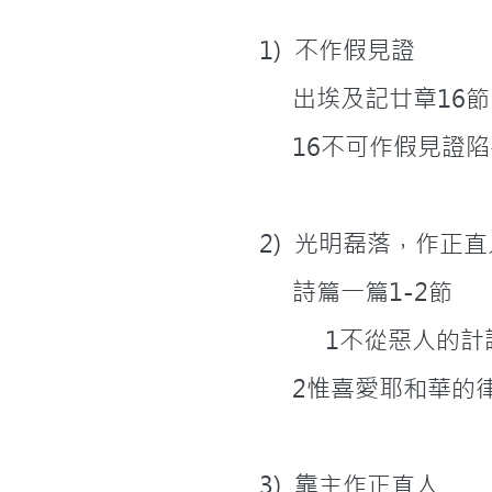
         1)  不作假見證
              出埃及記廿章16節
              16不可作
         2)  光明磊落，作正
              詩篇一篇1-2節
            
             
         3)  靠主作正直人