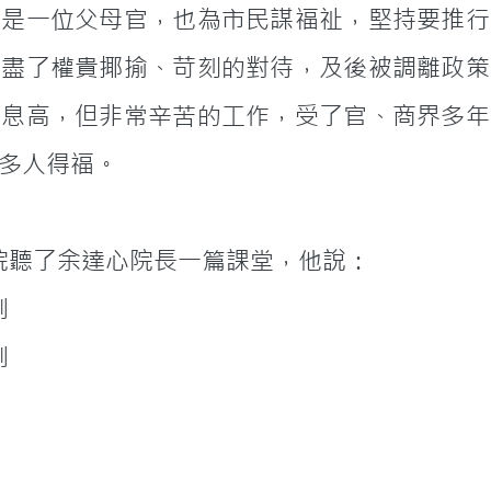
他是一位父母官，也為市民謀福祉，堅持要推行
受盡了權貴揶揄、苛刻的對待，及後被調離政策
入息高，但非常辛苦的工作，受了官、商界多年
多人得福。
國神學研究院聽了余達心院長一篇課堂，他說：
割
割