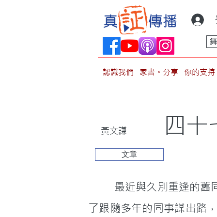
認識我們
家書。分享
你的支持
四十
黃文謙
文章
         最近與久別重逢的舊同事相聚，大約十年前因公司上層股東出了一些狀況，公司不能不結束，為
了跟隨多年的同事謀出路