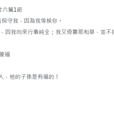
21節; 廿六篇1節
     21願純全、正直保守我，因為我等候你。
，因我向來行事純全；我又倚靠耶和華，並不
輩也蒙福
     7行為純正的義人，他的子孫是有福的！