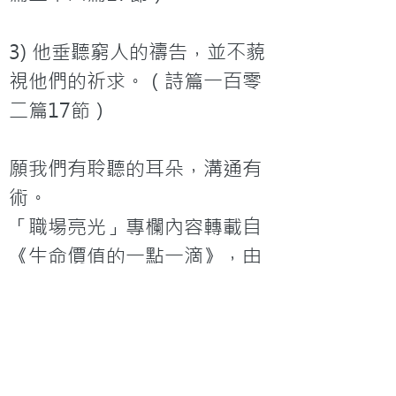
3) 他垂聽窮人的禱告，並不藐
視他們的祈求。（詩篇一百零
二篇17節）

願我們有聆聽的耳朵，溝通有
術。
「職場亮光」專欄內容轉載自
《生命價值的一點一滴》，由
「佳美腳蹤事工」出版，黃文
謙先生授權刊登。
< 上一篇
下一篇 >