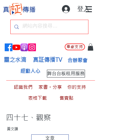
登入
奉獻支持
靈之水滴
真証傳播TV
合辦聚會
經動人心
舞台台板租用服務
認識我們
家書。分享
你的支持
表格下載
售賣點
四十七、觀察
黃文謙
文章