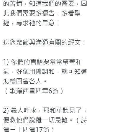
的苦情，知道我們的需要，因
此我們需要多禱告，多看聖
經，尋求祂的旨意！

送您幾節與溝通有關的經文：

1) 你們的言語要常常帶著和
氣，好像用鹽調和，就可知道
怎樣回答各人。

（歌羅西書四章6節）

2) 義人呼求，耶和華聽見了，
便救他們脫離一切患難。（詩
篇三十四篇17節）
