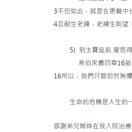
3不但如此，就是在患難中
4忍耐生老練，老練生盼望
         5)  到主寶座前 
              希伯來書四章16節
16所以，我們只管坦然無
         生命
感謝弟兄姊妹在我入院治療