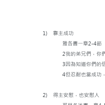
1)    靠主成功
              雅各書一章2-4節
             
              
             
2)    得主安慰，也安慰人