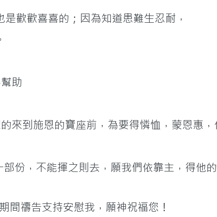
也是歡歡喜喜的；因為知道患難生忍耐，
。
蒙恩得幫助
懼的來到施恩的寶座前，為要得憐恤，蒙恩惠，
的危機是人生的一部份，不能揮之則去，願我們依靠主，
期間禱告支持安慰我，願神祝福您！