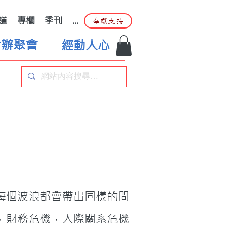
道
專欄
季刊
...
奉獻支持
合辦聚會
經動人心
每個波浪都會帶出同樣的問
，財務危機，人際關系危機