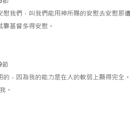
4-5節
安慰我們，叫我們能用神所賜的安慰去安慰那
就靠基督多得安慰。
二章9節
用的，因為我的能力是在人的軟弱上顯得完全
我。