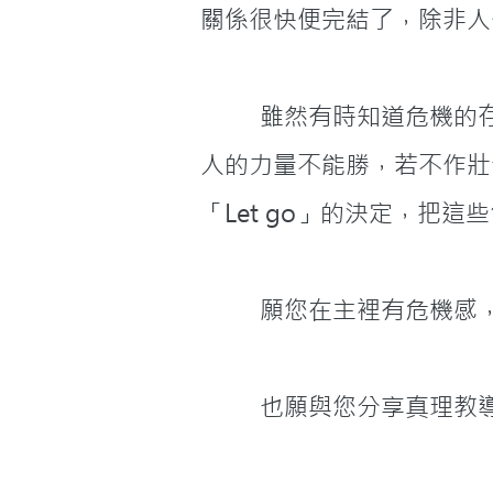
關係很快便完結了，除非人
         雖然有時知道危機的存在，但它始終都是要來的，因為環境、人脈構成結構上的大缺口，單靠個
人的力量不能勝，若不作壯
「Let go」的決定，把
         願您在主
         也願與您分享真