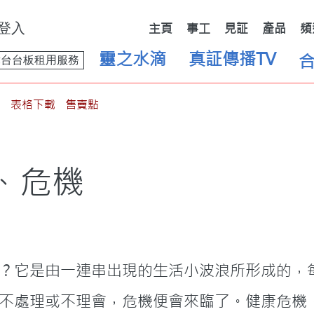
登入
主頁
事工
見証
產品
頻
靈之水滴
真証傳播TV
舞台台板租用服務
表格下載
售賣點
、危機
？它是由一連串出現的生活小波浪所形成的，
不處理或不理會，危機便會來臨了。健康危機