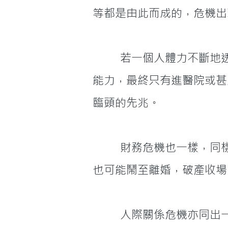
等都是由此而成的，危機出
         若一個人體力不斷地透支，不理生理時鐘的警告，長期睡眠不足，作息不定時，以為人有無限的
能力，最終只有進醫院或甚
臨頭的先兆。
         財務危機也一樣，同樣的財務問題每月都重現，這些小波浪是會越滾越大，引致夫妻關係破裂，
也可能鬧至離婚，破產收場
         人際關係危機亦同出一轍，若有人專門週期性的針對你，都是同一問題時，你也會知道這項人際