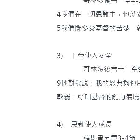
              哥林多後書一章
4我們在一切患難中，他就
5我們既多受基督的苦楚，
3)    上帝使人安全
              哥林多後書十
9他對我說：我的恩典夠你
軟弱，好叫基督的能力覆庇
4)    患難使人成長
              羅馬書五章3-4節