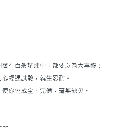
 2我的弟兄們，你們落在百般試煉中，都要以為大喜樂；
3因為知道你們的信心經過試驗，就生忍耐。
 4但忍耐也當成功，使你們成全、完備，毫無缺欠。