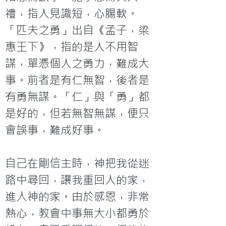
禮，指人見識短，心腸軟。
「匹夫之勇」出自《孟子，梁
惠王下》，指的是人不用智
謀，單憑個人之勇力，難成大
事。前者是有仁無智，後者是
有勇無謀。「仁」與「勇」都
是好的，但若無智無謀，便只
會誤事，難成好事。

自己在剛信主時，神把我從迷
路中尋回，讓我重回人的家，
進入神的家。由於感恩，非常
熱心，教會中事無大小都勇於