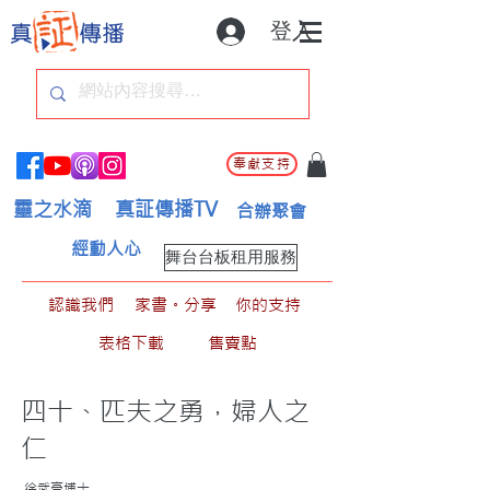
登入
奉獻支持
靈之水滴
真証傳播TV
合辦聚會
經動人心
舞台台板租用服務
認識我們
家書。分享
你的支持
表格下載
售賣點
四十、匹夫之勇，婦人之
仁
徐武豪博士