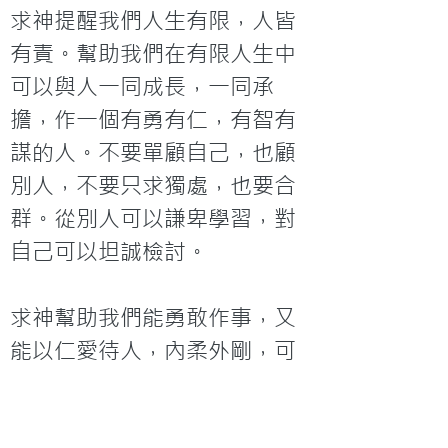
求神提醒我們人生有限，人皆
有責。幫助我們在有限人生中
可以與人一同成長，一同承
擔，作一個有勇有仁，有智有
謀的人。不要單顧自己，也顧
別人，不要只求獨處，也要合
群。從別人可以謙卑學習，對
自己可以坦誠檢討。

求神幫助我們能勇敢作事，又
能以仁愛待人，內柔外剛，可
以彰顯神的美德，也能盡上人
的本份。求神透過聖靈保惠師