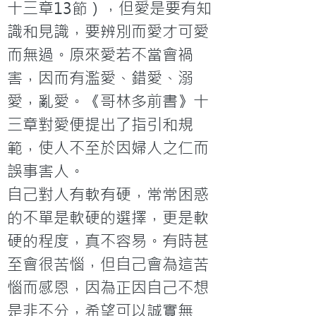
十三章13節），但愛是要有知
識和見識，要辨別而愛才可愛
而無過。原來愛若不當會禍
害，因而有濫愛、錯愛、溺
愛，亂愛。《哥林多前書》十
三章對愛便提出了指引和規
範，使人不至於因婦人之仁而
誤事害人。
自己對人有軟有硬，常常困惑
的不單是軟硬的選擇，更是軟
硬的程度，真不容易。有時甚
至會很苦惱，但自己會為這苦
惱而感恩，因為正因自己不想
是非不分，希望可以誠實無