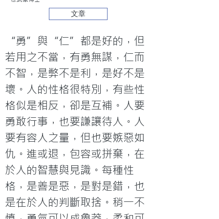
文章
“勇”與“仁”都是好的，但
若用之不當，有勇無謀，仁而
不智，是弊不是利，是好不是
壞。人的性格很特別，有些性
格似是相反，卻是互補。人要
勇敢行事，也要謙讓待人。人
要有容人之量，但也要嫉惡如
仇。進或退，包容或拼棄，在
於人的智慧與見識。每種性
格，是善是惡，是對是錯，也
是在於人的判斷取捨。稍一不
慎，勇氣可以成魯莽，柔和可