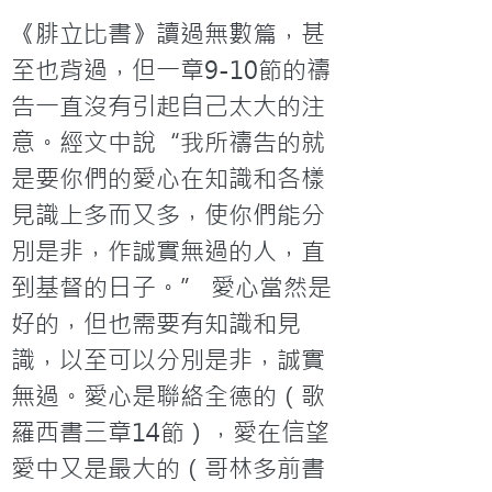
《腓立比書》讀過無數篇，甚
至也背過，但一章9-10節的禱
告一直沒有引起自己太大的注
意。經文中說“我所禱告的就
是要你們的愛心在知識和各樣
見識上多而又多，使你們能分
別是非，作誠實無過的人，直
到基督的日子。” 愛心當然是
好的，但也需要有知識和見
識，以至可以分別是非，誠實
無過。愛心是聯絡全德的（歌
羅西書三章14節），愛在信望
愛中又是最大的（哥林多前書