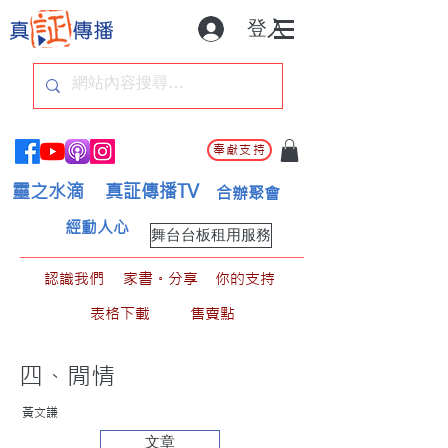
登入
奉獻支持
靈之水滴
真証傳播TV
合辦聚會
經動人心
舞台台板租用服務
認識我們
家書。分享
你的支持
表格下載
售賣點
四、閒情
黃文謙
文章