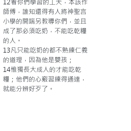
12看你們學習的工夫，本該作
師傅，誰知還得有人將神聖言
小學的開端另教導你們，並且
成了那必須吃奶，不能吃乾糧
的人。

13凡只能吃奶的都不熟練仁義
的道理，因為他是嬰孩；

14惟獨長大成人的才能吃乾
糧；他們的心竅習練得通達，
就能分辨好歹了。

願您能善用時間，作美善的工
作，使您周邊的人因您而得
福，您也受上帝的賜福與獎