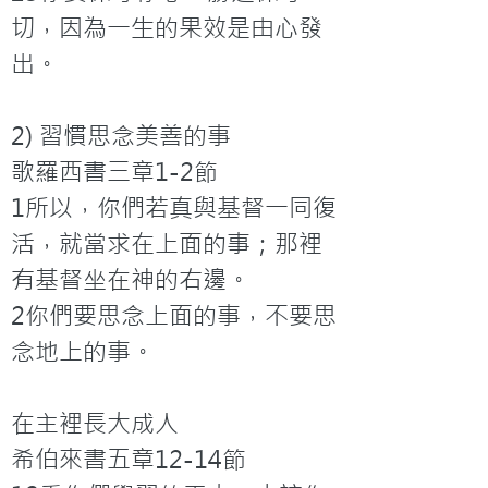
切，因為一生的果效是由心發
出。

2) 習慣思念美善的事

歌羅西書三章1-2節

1所以，你們若真與基督一同復
活，就當求在上面的事；那裡
有基督坐在神的右邊。

2你們要思念上面的事，不要思
念地上的事。

在主裡長大成人

希伯來書五章12-14節
