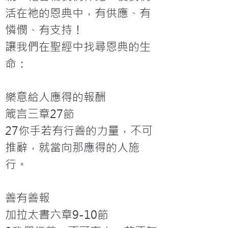
活在祂的恩典中，有供應、有
憐憫、有支持！
讓我們在聖經中找尋恩典的生
命：

樂意給人應得的報酬

箴言三章27節

27你手若有行善的力量，不可
推辭，就當向那應得的人施
行。

善有善報

加拉太書六章9-10節
