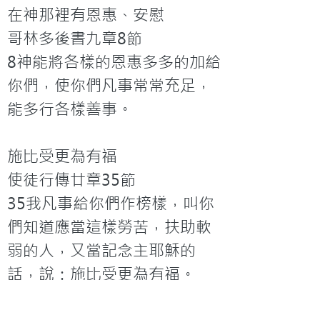
在神那裡有恩惠、安慰

哥林多後書九章8節

8神能將各樣的恩惠多多的加給
你們，使你們凡事常常充足，
能多行各樣善事。

施比受更為有福

使徒行傳廿章35節

35我凡事給你們作榜樣，叫你
們知道應當這樣勞苦，扶助軟
弱的人，又當記念主耶穌的
話，說：施比受更為有福。
