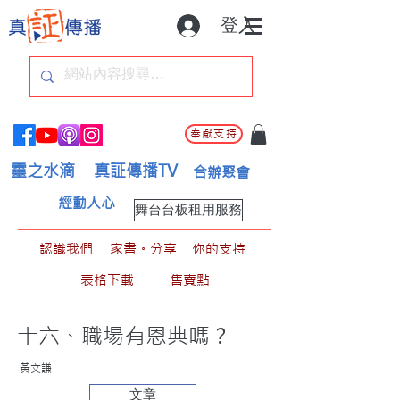
登入
奉獻支持
靈之水滴
真証傳播TV
合辦聚會
經動人心
舞台台板租用服務
認識我們
家書。分享
你的支持
表格下載
售賣點
十六、職場有恩典嗎？
黃文謙
文章