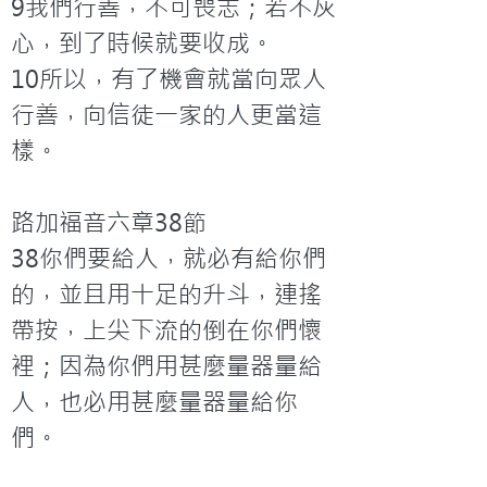
9我們行善，不可喪志；若不灰
心，到了時候就要收成。

10所以，有了機會就當向眾人
行善，向信徒一家的人更當這
樣。

路加福音六章38節

38你們要給人，就必有給你們
的，並且用十足的升斗，連搖
帶按，上尖下流的倒在你們懷
裡；因為你們用甚麼量器量給
人，也必用甚麼量器量給你
們。
