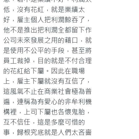
低，沒有花紅，就是業績太
好，雇主個人把利潤鯨吞了，
他不是推出把利潤全都留下作
公司未來發展之用的藉口，就
是使用不公平的手段，甚至將
員工裁掉，目的就是不付合理
的花紅給下屬。因此在職場
上，雇主下屬就沒有互信了，
這風氣不止在商業社會極為普
遍，連稱為有愛心的非牟利機
構裡，上司下屬也各懷鬼胎，
互不信任，這是多麼可惜的
事，歸根究底就是人們太吝嗇