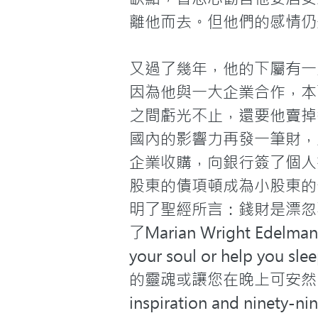
離他而去。但他們的感情仍
又過了幾年，他的下屬有一
因為他與一大企業合作，本
之間虧光不止，還要他賣掉
國內的影響力再發一筆財，
企業收購，向銀行簽了個人
股東的債項頓成為小股東的
明了聖經所言：錢財是漂忽
了Marian Wright Edelman所
your soul or help
的靈魂或讓您在晚上可安然睡覺。Tho
inspiration and nin