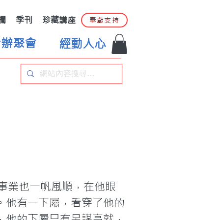
欄
季刊
珍藏講座
奉獻支持
合辦聚會
經動人心
事業也一帆風順，在他眼
。他有一下屬，看穿了他的
，他的下屬只有另謀高就，