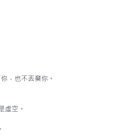
你，也不丟棄你。

虛空。

。