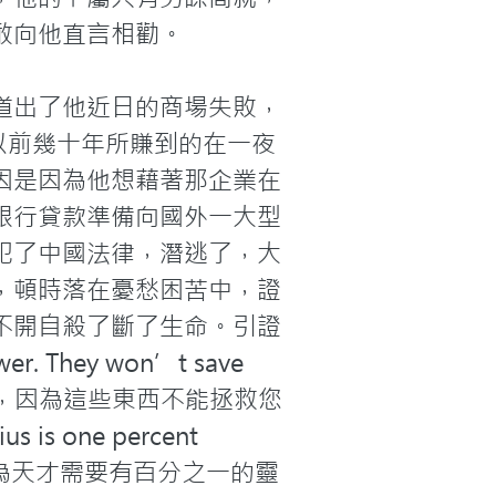
向他直言相勸。

道出了他近日的商場失敗，
以前幾十年所賺到的在一夜
因是因為他想藉著那企業在
銀行貸款準備向國外一大型
犯了中國法律，潛逃了，大
，頓時落在憂愁困苦中，證
不開自殺了斷了生命。引證
er. They won’t save 
財或權力工作，因為這些東西不能拯救您
 one percent 
思就是說若要成為天才需要有百分之一的靈