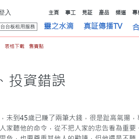
登入
主頁
事工
見証
產品
頻道
專
靈之水滴
真証傳播TV
舞台台板租用服務
表格下載
售賣點
、投資錯誤
，未到45歲已賺了兩筆大錢，很是趾高氣揚，
人家聽他的命令，從不把人家的忠告看為重要
思危，也要尊重其他人的勸諫，但他還是不聽