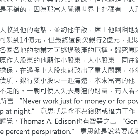
是不錯的，因為那富人覺得世界上起碼有一人敢
天收到他的電話，並約他午飯，席上他幽幽地
可賺到14億元，但最終還倒欠銀行2億元，把
各國各地的物業才可逃過破產的厄運。歸究原
原作大股東的他願作小股東，大小股東一同往
擔保，在過程中大股東財政出了重大問題，並
債項，銀行要小股東一起清還，本來富有的他
不定的。一朝可使人失去身邊的財富，有人看
言 “Never work just for money or for pow
 you sleep at night.” 意思就是永不為錢
mas A. Edison也有智慧之言 “Genius is
ety-nine percent perspiration.” 意