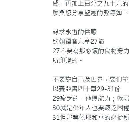
感，再加上百分之九十九的
願與您分享聖經的教導如下：
尋求永恆的供應

約翰福音六章27節

27不要為那必壞的食物勞
所印證的。

不要靠自己及世界，要仰望
以賽亞書四十章29-31節

29疲乏的，他賜能力；軟弱
30就是少年人也要疲乏困倦
31但那等候耶和華的必從