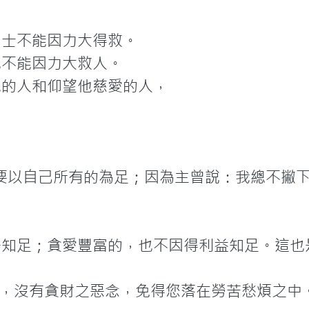
士不能因力大得救。

不能因力大救人。

的人和仰望他慈愛的人，

要以自己所有的為足；因為主曾說：我總不撇下
子知足；貪愛豐富的，也不因得利益知足。這也是
，沒有貪財之惡念，免得您落在勞苦愁煩之中