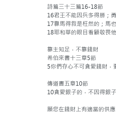
詩篇三十三篇16-18節

16君王不能因兵多得勝；勇
17靠馬得救是枉然的；馬也
18耶和華的眼目看顧敬畏他
靠主知足，不靠錢財

希伯來書十三章5節

5你們存心不可貪愛錢財，
傳道書五章10節

10貪愛銀子的，不因得銀
願您在錢財上有適當的供應