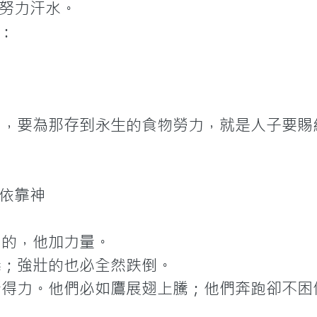
努力汗水。


力，要為那存到永生的食物勞力，就是人子要賜
依靠神

的，他加力量。

；強壯的也必全然跌倒。

新得力。他們必如鷹展翅上騰；他們奔跑卻不困