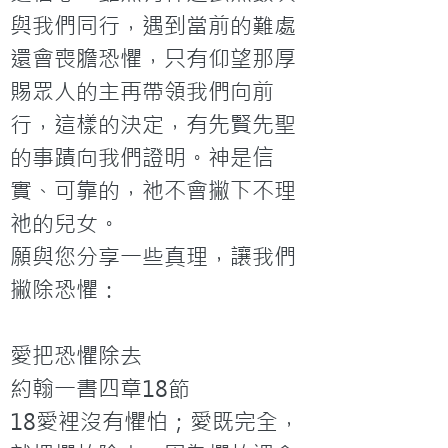
與我們同行，遇到當前的難處
還會喪膽恐懼，只有仰望那厚
賜眾人的主再帶領我們向前
行，這樣的決定，有先賢先聖
的事蹟向我們證明。神是信
實、可靠的，祂不會撇下不理
祂的兒女。
願與您分享一些真理，讓我們
撇除恐懼：

愛把恐懼除去

約翰一書四章18節

18愛裡沒有懼怕；愛既完全，