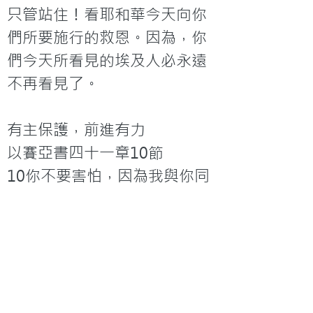
只管站住！看耶和華今天向你
們所要施行的救恩。因為，你
們今天所看見的埃及人必永遠
不再看見了。

有主保護，前進有力

以賽亞書四十一章10節

10你不要害怕，因為我與你同
在；不要驚惶，因為我是你
的　神。我必堅固你，我必幫
助你；我必用我公義的右手扶
持你。
