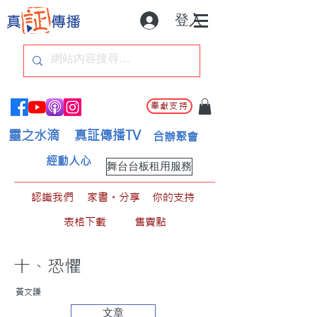
登入
奉獻支持
靈之水滴
真証傳播TV
合辦聚會
經動人心
舞台台板租用服務
認識我們
家書。分享
你的支持
表格下載
售賣點
十、恐懼
黃文謙
文章