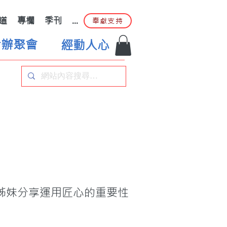
道
專欄
季刊
...
奉獻支持
合辦聚會
經動人心
姊妹分享運用匠心的重要性