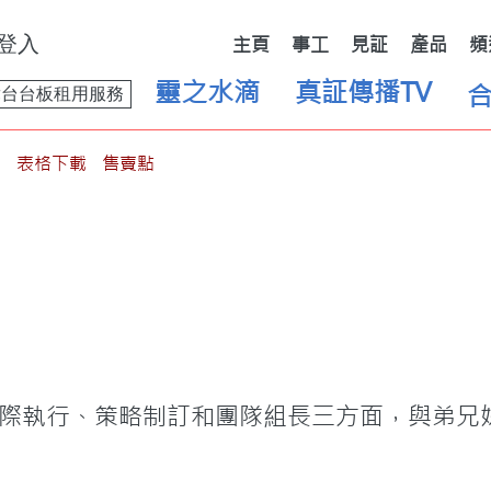
登入
主頁
事工
見証
產品
頻
靈之水滴
真証傳播TV
舞台台板租用服務
表格下載
售賣點
際執行、策略制訂和團隊組長三方面，與弟兄