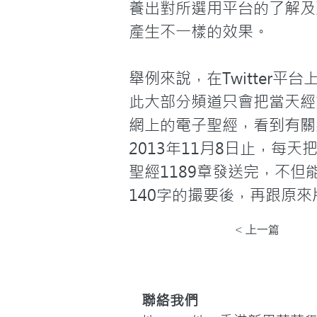
養出對所選用平台的了解及
產生不一樣的效果。

舉例來說，在Twitter平
此大部分頻道只會把當天經
網上的電子聖經，看到有關經文
2013年11月8日止，每天
聖經1189章發送完，不
140字的撮要後，再跟原
< 上一篇
聯絡我們