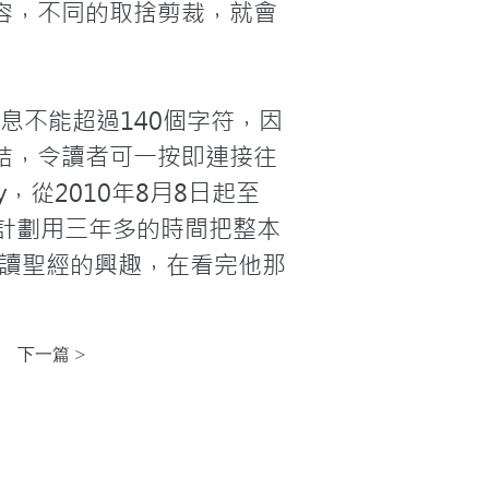
容，不同的取捨剪裁，就會
的訊息不能超過140個字符，因
結，令讀者可一按即連接往
，從2010年8月8日起至
計劃用三年多的時間把整本
研讀聖經的興趣，在看完他那
下一篇 >