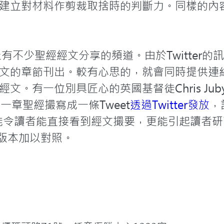
建立對材料作剪裁取捨時的判斷力。同樣的內
台上有不少聖經經文分享的頻道。由於Twitter
文的章節刊出。較有心思的，就會同時提供連
。有一位別具匠心的英國基督徒Chris Juby
把一章聖經撮寫成一條Tweet
透過Twitter發放
，
但能令讀者能直接看到經文撮要，更能引起讀者
來版本加以對照。