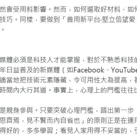
然會受用料影響。然而，如何選取好材料、如
技巧。同樣，要做到「善用新平台‧堅立信望愛
。
媒體必須是科技人才能掌握，對於不熟悉科技
日益普及的新媒體（如Facebook、YouTu
適當地把技術元素隱藏，令可用性大為提高，
時間內大行其道。事實上，心理上的門檻往往比
是親身參與。只要突破心理門檻，踏出第一步
思齊焉，見不賢而內自省也」的原則正是在運
得好的，多多學習；看見人家用得不妥當的，