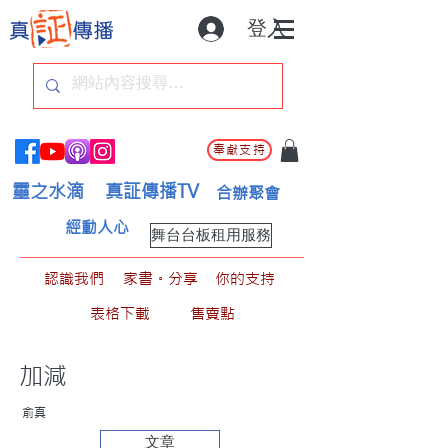
登入
奉獻支持
靈之水滴
真証傳播TV
合辦聚會
經動人心
舞台台板租用服務
認識我們
家書。分享
你的支持
表格下載
售賣點
加減
俞真
文章