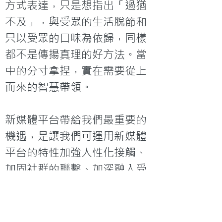
方式表達，只是想指出「過猶
不及」，與受眾的生活脫節和
只以受眾的口味為依歸，同樣
都不是傳揚真理的好方法。當
中的分寸拿捏，實在需要從上
而來的智慧帶領。

新媒體平台帶給我們最重要的
機遇，是讓我們可運用新媒體
平台的特性加強人性化接觸、
加固社群的聯繫、加深融入受
眾間，但這些「加」卻要用
「減」去達成。加減之間的中
心，是既要清楚自己的異象，