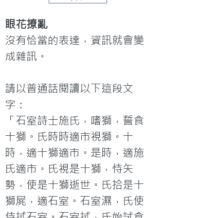
眼花撩亂
沒有恰當的表達，資訊就會變
成雜訊。

請以普通話閱讀以下這段文
字：

「石室詩士施氏，嗜獅，誓食
十獅。氏時時適市視獅。十
時，適十獅適市。是時，適施
氏適市。氏視是十獅，恃矢
勢，使是十獅逝世。氏拾是十
獅屍，適石室。石室濕，氏使
侍拭石室。石室拭，氏始試食