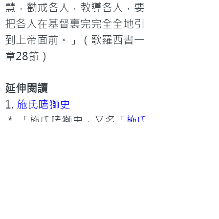
慧，勸戒各人，教導各人，要
把各人在基督裏完完全全地引
到上帝面前。」（歌羅西書一
章28節）
延伸閱讀
1. 
施氏嗜獅史
＊ 「施氏嗜獅史」又名「
施氏
食獅史
」。可是我還是覺得叫
「施氏嗜獅史」比較好，因為
這個名稱無論用普通話還是廣
東話發音，都能馬上領會到文
章的主題。

2. 
Noise to Signal: Inbox 