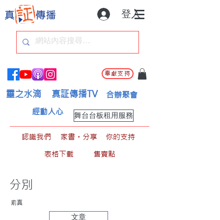
登入
奉獻支持
靈之水滴
真証傳播TV
合辦聚會
經動人心
舞台台板租用服務
認識我們
家書。分享
你的支持
表格下載
售賣點
分別
俞真
文章