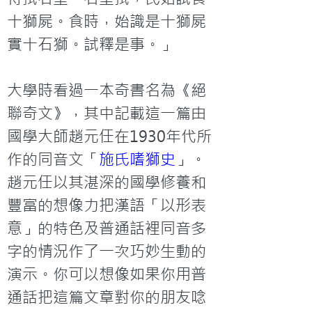
十獅屍。食時，始識是十獅屍
實十石獅。試釋是事。」

大學時看過一本奇書名為《絕
聯奇文》，其中記載這一篇由
國學大師趙元任在1930年代所
作的同音文「
施氏嗜獅史
」。
趙元任以其湛深的國學修養和
豐富的想像力把漢語「以形表
意」的特色及普通話裡同音多
字的情況作了一次巧妙生動的
演示。你可以想像如果你用普
通話把這篇文章對你的朋友唸