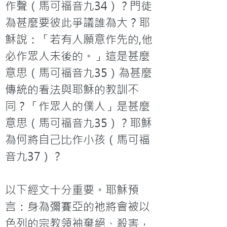
作聲（馬可福音九34）？門徒
為甚麼要彼此爭議誰為大？耶
穌說：「若有人願意作先的,他
必作眾人未後的。」這是甚麼
意思（馬可福音九35）為甚麼
傳統的看法與耶穌的教訓不
同？「作眾人的僕人」是甚麼
意思（馬可福音九35）？耶穌
為何將自己比作小孩（馬可福
音九37）？

以下經文十分重要。耶穌預
言：身為彌賽亞的衪將會被以
色列的宗教領袖棄絕、殺害，