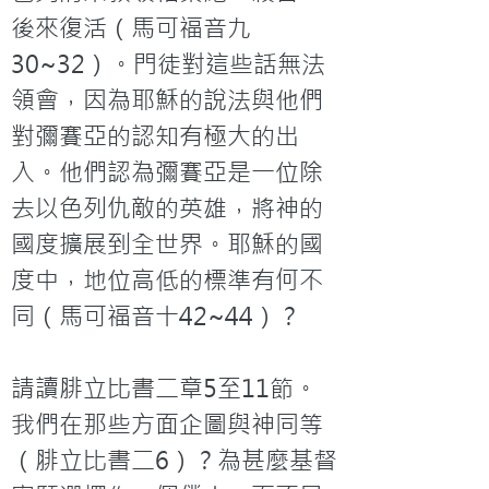
後來復活（馬可福音九
30~32）。門徒對這些話無法
領會，因為耶穌的說法與他們
對彌賽亞的認知有極大的出
入。他們認為彌賽亞是一位除
去以色列仇敵的英雄，將神的
國度擴展到全世界。耶穌的國
度中，地位高低的標準有何不
同（馬可福音十42~44）？

請讀腓立比書二章5至11節。
我們在那些方面企圖與神同等
（腓立比書二6）？為甚麼基督