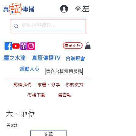
登入
奉獻支持
靈之水滴
真証傳播TV
合辦聚會
經動人心
舞台台板租用服務
認識我們
家書。分享
你的支持
表格下載
售賣點
六、地位
黃文謙
文章