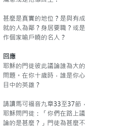
甚麼是真實的地位？是與有成
就的人為鄰？身居要職？或是
作個家喻戶曉的名人？
回應
耶穌的門徒彼此議論誰為大的
問題。在你十歲時，誰是你心
目中的英雄？

請讀馬可福音九章33至37節，
耶穌問門徒：「你們在路上議
論的是甚麼？」門徒為甚麼不