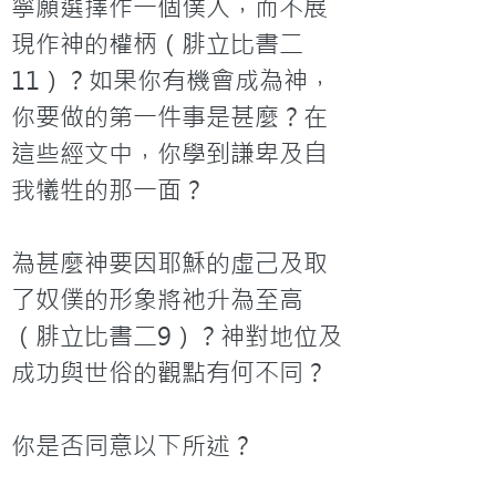
寧願選擇作一個僕人，而不展
現作神的權柄（腓立比書二
11）？如果你有機會成為神，
你要做的第一件事是甚麼？在
這些經文中，你學到謙卑及自
我犧牲的那一面？

為甚麼神要因耶穌的虛己及取
了奴僕的形象將衪升為至高
（腓立比書二9）？神對地位及
成功與世俗的觀點有何不同？

你是否同意以下所述？
