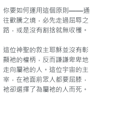
你要如何運用這個原則——通
往歡騰之境，必先走過屈辱之
路，或是沒有割捨就無收穫。

這位神聖的救主耶穌並沒有彰
顯衪的權柄，反而謙謙卑卑地
走向屬衪的人。這位宇宙的主
宰，在衪面前眾人都要屈膝，
衪卻選擇了為屬衪的人而死。
我們看到這位原本就是神的
主，在衪被升為至高之前，先
甘心降卑（取了僕人的形
象），這真是驚心動魄的一