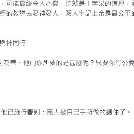
，可能最終令人心傷，這就是十字架的道理，
經的教導去愛神愛人，願人牢記上帝是最公平
與神同行

何為善。他向你所要的是甚麼呢？只要你行公
，他已施行審判；惡人被自己手所做的纏住了。
