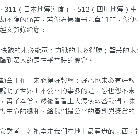
、311（日本地震海嘯）、512（四川地震）
劫不復的痛苦，若您看傳道書九章11節，您便
經文節錄給您：

，快跑的未必能贏；力戰的未必得勝；智慧的未
臨到眾人的是在乎當時的機會。

勤奮工作，未必得好報酬；好心也未必有好報
說明了世界上不公平的事多的是，怨也怨不來
，盡了本份，然後看看上天怎樣報答我們，除
恆生命的總和，給我們最公平的審判與獎賞的。
安慰者，若祂拿走我們在地上最寶貴的東西，