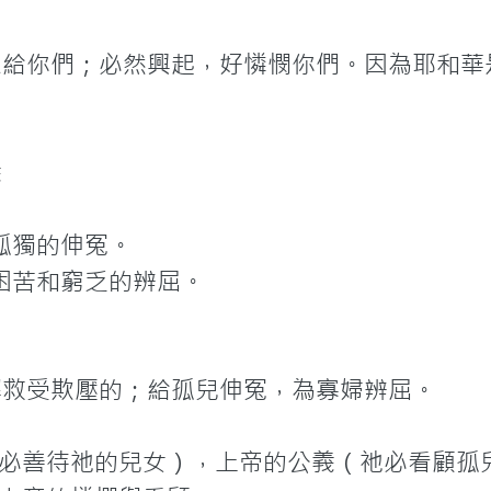
恩給你們；必然興起，好憐憫你們。因為耶和華


獨的伸冤。

困苦和窮乏的辨屈。

解救受欺壓的；給孤兒伸冤，為寡婦辨屈。

必善待祂的兒女），上帝的公義（祂必看顧孤