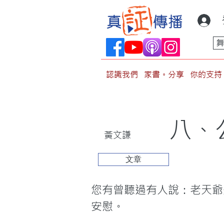
認識我們
家書。分享
你的支持
八、
黃文謙
文章
您有曾聽過有人說：老天爺
安慰。
