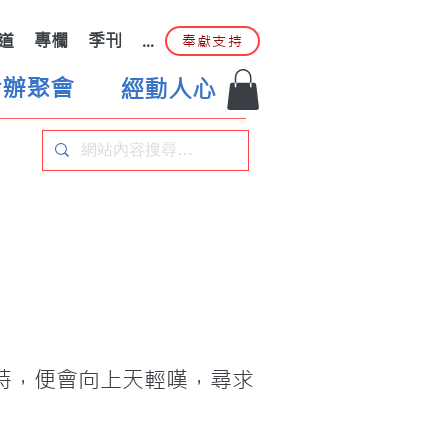
道
專欄
季刊
...
奉獻支持
合辦聚會
經動人心
時，便會向上天輕嘆，尋求