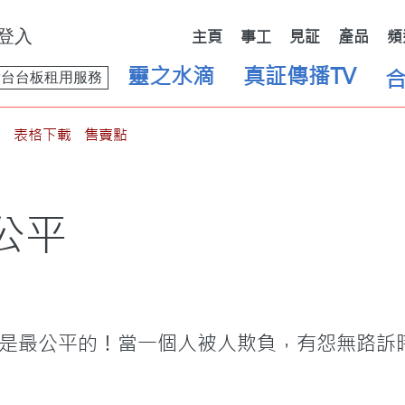
登入
主頁
事工
見証
產品
頻
靈之水滴
真証傳播TV
舞台台板租用服務
表格下載
售賣點
公平
是最公平的！當一個人被人欺負，有怨無路訴