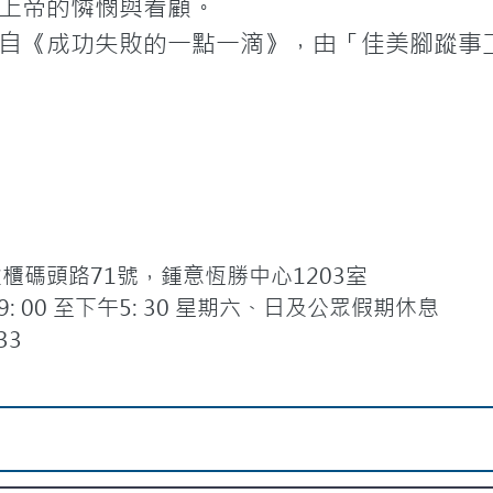
上帝的憐憫與看顧。
自《成功失敗的一點一滴》，由「佳美腳蹤事
碼頭路71號，鍾意恆勝中心1203室
 00 至下午5: 30 星期六、日及公眾假期休息
33