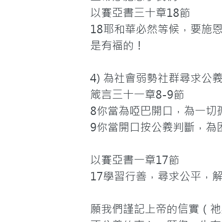
以賽亞書三十章18節

18耶和華必然等候，要施
是有福的！

4) 為社會弱勢社群尋求公義
箴言三十一章8-9節

8你當為啞巴開口，為一切孤
9你當開口按公義判斷，為
以賽亞書一章17節

17學習行善，尋求公平，
願我們謹記上帝的信實（祂