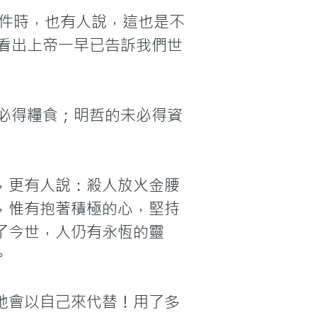
事件時，也有人說，這也是不
看出上帝一早已告訴我們世
必得糧食；明哲的未必得資
，更有人說：殺人放火金腰
，惟有抱著積極的心，堅持
了今世，人仍有永恆的靈


祂會以自己來代替！用了多