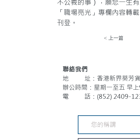
不公義的事），願您一生有
「職場亮光」專欄內容轉載
刊登。
< 上一篇
聯絡我們
地 址：香港新界葵芳貨櫃
辦公時間：星期一至五 早上9:
電 話：(852) 2409-12