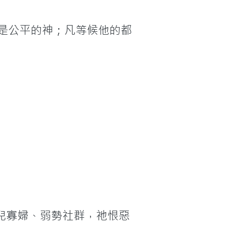
是公平的神；凡等候他的都
兒寡婦、弱勢社群，祂恨惡