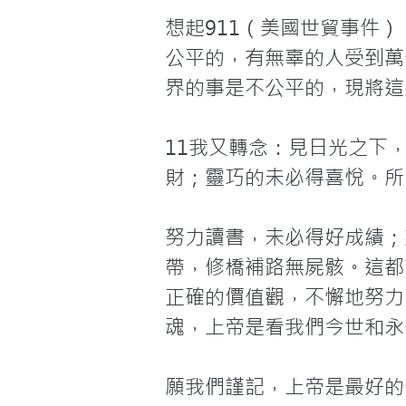
想起911（美國世貿事件）
公平的，有無辜的人受到萬
界的事是不公平的，現將這
11我又轉念：見日光之下
財；靈巧的未必得喜悅。所
努力讀書，未必得好成績；
帶，修橋補路無屍骸。這都
正確的價值觀，不懈地努力
魂，上帝是看我們今世和永
願我們謹記，上帝是最好的