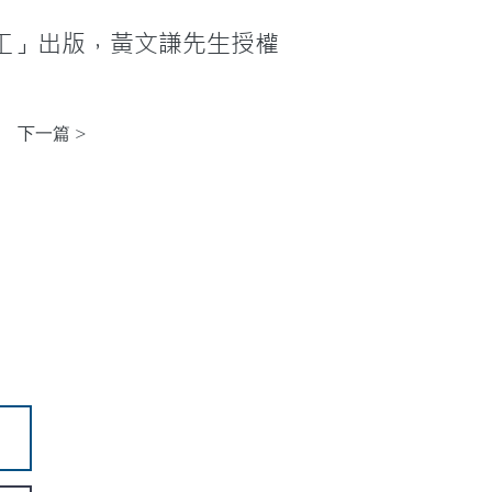
工」出版，黃文謙先生授權
下一篇 >