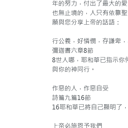
年的努力，付出了最大的愛
也無止境的，人只有依靠聖
願與您分享上帝的話語：

行公義，好憐憫，存謙卑，
彌迦書六章8節

8世人哪，耶和華已指示你
與你的神同行。

作惡的人，作惡自受

詩篇九篇16節

16耶和華已將自己顯明了
上帝必施恩予我們
