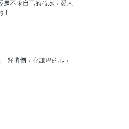
愛是不求自己的益處，愛人
的！
義，好憐憫，存謙卑的心，