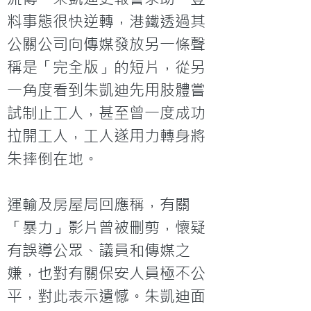
料事態很快逆轉，港鐵透過其
公關公司向傳媒發放另一條聲
稱是「完全版」的短片，從另
一角度看到朱凱迪先用肢體嘗
試制止工人，甚至曾一度成功
拉開工人，工人遂用力轉身將
朱摔倒在地。
運輸及房屋局回應稱，有關
「暴力」影片曾被刪剪，懷疑
有誤導公眾、議員和傳媒之
嫌，也對有關保安人員極不公
平，對此表示遺憾。朱凱迪面