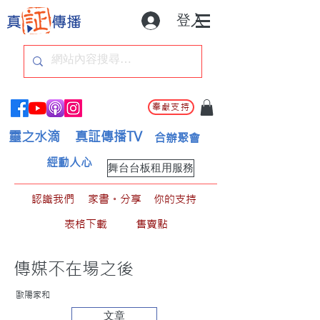
登入
奉獻支持
靈之水滴
真証傳播TV
合辦聚會
經動人心
舞台台板租用服務
認識我們
家書。分享
你的支持
表格下載
售賣點
傳媒不在場之後
歐陽家和
文章