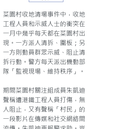
菜園村收地清場事件中，收地
工程人員和示威人士的衝突在
一月中幾乎每天都在菜園村出
現。一方派人清拆、圍板；另
一方則動員群眾示威、阻止清
拆行動。警方每天派出機動部
隊「監視現場、維持秩序」。
期間菜園村關注組成員朱凱迪
聲稱遭港鐵工程人員打傷，無
人阻止，又有聲稱「村民」的
一段影片在傳媒和社交網絡間
流傳。朱凱迪更報警求助。豈