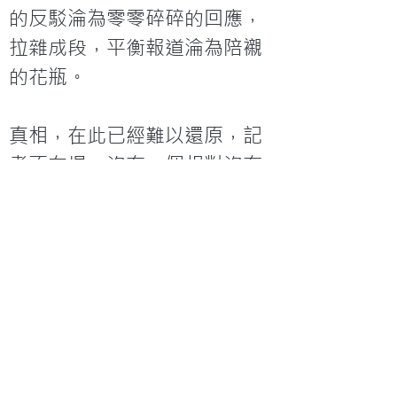
的反駁淪為零零碎碎的回應，
拉雜成段，平衡報道淪為陪襯
的花瓶。
真相，在此已經難以還原，記
者不在場，沒有一個相對沒有
利益衝突的人，似乎我們只能
以拼湊的方式整合真相，還要
多買幾份報紙，多看幾個電視
台，才有機會還原事件。若不
細心留意畫面片段的資料來
源，照單全收，久而久之便很
容易會偏聽。