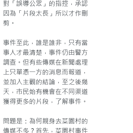
對「誤導公眾」的指控，承認
因為「片段太長」所以才作刪
剪。
事件至此，誰是誰非，只有當
事人才最清楚，事件仍由警方
調查。但有些傳媒在新聞處理
上只單憑一方的消息而報道，
並加入主觀的結論，至之後幾
天，巿民始有機會在不同渠道
獲得更多的片段，了解事件。
問題是：為何親身去菜園村的
傳媒不多？首先，菜園村事件